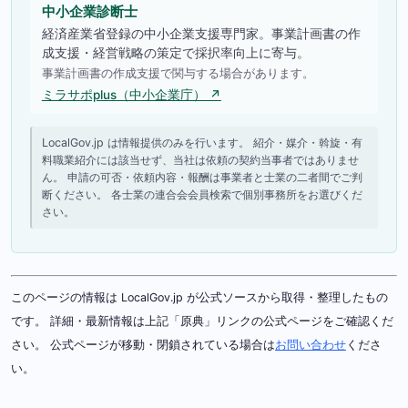
中小企業診断士
経済産業省登録の中小企業支援専門家。事業計画書の作
成支援・経営戦略の策定で採択率向上に寄与。
事業計画書の作成支援で関与する場合があります。
ミラサポplus（中小企業庁） ↗
LocalGov.jp は情報提供のみを行います。 紹介・媒介・斡旋・有
料職業紹介には該当せず、当社は依頼の契約当事者ではありませ
ん。 申請の可否・依頼内容・報酬は事業者と士業の二者間でご判
断ください。 各士業の連合会会員検索で個別事務所をお選びくだ
さい。
このページの情報は LocalGov.jp が公式ソースから取得・整理したもの
です。 詳細・最新情報は上記「原典」リンクの公式ページをご確認くだ
さい。 公式ページが移動・閉鎖されている場合は
お問い合わせ
くださ
い。