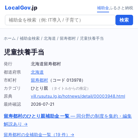
LocalGov
.jp
補助金
ふるさと納税
検索
ホーム
/
補助金検索
/
北海道
/
留寿都村
/
児童扶養手当
児童扶養手当
発行
北海道留寿都村
都道府県
北海道
市町村
留寿都村
（コード 013978）
カテゴリ
ひとり親
（タイトルからの推定）
原典
vill.rusutsu.lg.jp/hotnews/detail/00003948.html
最終確認
2026-07-21
留寿都村のひとり親補助金 一覧
— 同分野の制度を集約・編集
解説あり →
留寿都村の全補助金一覧（19 件）→