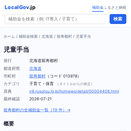
LocalGov
.jp
補助金
ふるさと納税
検索
ホーム
/
補助金検索
/
北海道
/
留寿都村
/
児童手当
児童手当
発行
北海道留寿都村
都道府県
北海道
市町村
留寿都村
（コード 013978）
カテゴリ
子育て・保育
（タイトルからの推定）
原典
vill.rusutsu.lg.jp/hotnews/detail/00004408.html
最終確認
2026-07-21
留寿都村の全補助金一覧（19 件）→
概要