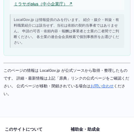
ミラサポplus（中小企業庁） ↗
LocalGov.jp は情報提供のみを行います。 紹介・媒介・斡旋・有
料職業紹介には該当せず、当社は依頼の契約当事者ではありませ
ん。 申請の可否・依頼内容・報酬は事業者と士業の二者間でご判
断ください。 各士業の連合会会員検索で個別事務所をお選びくだ
さい。
このページの情報は LocalGov.jp が公式ソースから取得・整理したもの
です。 詳細・最新情報は上記「原典」リンクの公式ページをご確認くだ
さい。 公式ページが移動・閉鎖されている場合は
お問い合わせ
くださ
い。
このサイトについて
補助金・助成金