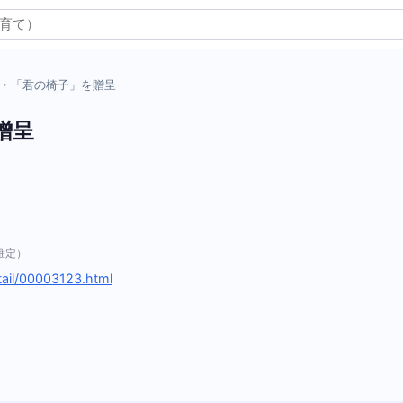
・「君の椅子」を贈呈
贈呈
推定）
etail/00003123.html