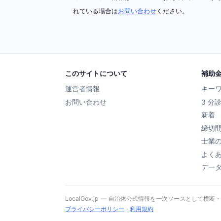
れている場合は
お問い合わせ
ください。
このサイトについて
補助
運営者情報
キー
お問い合わせ
3 分
新着
締切
士業
よく
デー
LocalGov.jp — 自治体公式情報を一次ソースとして横断
プライバシーポリシー
·
利用規約