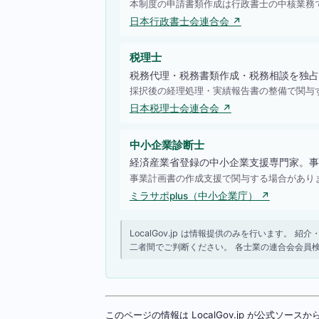
本制度の申請書類作成は行政書士の中核業務
日本行政書士会連合会 ↗
税理士
税務代理・税務書類作成・税務相談を独占
採択後の経理処理・実績報告書の整備で関与
日本税理士会連合会 ↗
中小企業診断士
経済産業省登録の中小企業支援専門家。事
事業計画書の作成支援で関与する場合があり
ミラサポplus（中小企業庁） ↗
LocalGov.jp は情報提供のみを行います
二者間でご判断ください。 各士業の連合会会員
このページの情報は LocalGov.jp が公式