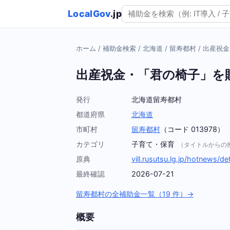
LocalGov
.jp
ホーム
/
補助金検索
/
北海道
/
留寿都村
/
出産祝金
出産祝金・「君の椅子」を
発行
北海道留寿都村
都道府県
北海道
市町村
留寿都村
（コード 013978）
カテゴリ
子育て・保育
（タイトルからの
原典
vill.rusutsu.lg.jp/hotnews/d
最終確認
2026-07-21
留寿都村の全補助金一覧（19 件）→
概要