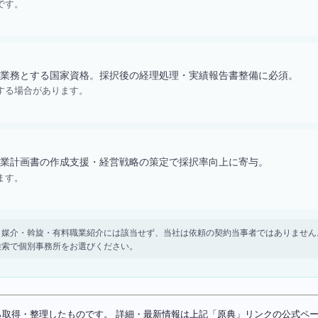
です。
業務とする国家資格。採択後の経理処理・実績報告書整備に必須。
する場合があります。
業計画書の作成支援・経営戦略の策定で採択率向上に寄与。
ます。
。 紹介・媒介・斡旋・有料職業紹介には該当せず、当社は依頼の契約当事者ではありま
検索で個別事務所をお選びください。
ソースから取得・整理したものです。 詳細・最新情報は上記「原典」リンクの公式