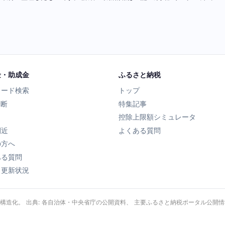
金・助成金
ふるさと納税
ワード検索
トップ
診断
特集記事
控除上限額シミュレータ
間近
よくある質問
の方へ
ある質問
タ更新状況
・構造化。 出典: 各自治体・中央省庁の公開資料、 主要ふるさと納税ポータル公開情報、 Wik