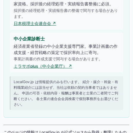
家資格。採択後の経理処理・実績報告書整備に必須。
採択後の経理処理・実績報告書の整備で関与する場合があり
ます。
日本税理士会連合会 ↗
中小企業診断士
経済産業省登録の中小企業支援専門家。事業計画書の作
成支援・経営戦略の策定で採択率向上に寄与。
事業計画書の作成支援で関与する場合があります。
ミラサポplus（中小企業庁） ↗
LocalGov.jp は情報提供のみを行います。 紹介・媒介・斡旋・有
料職業紹介には該当せず、当社は依頼の契約当事者ではありませ
ん。 申請の可否・依頼内容・報酬は事業者と士業の二者間でご判
断ください。 各士業の連合会会員検索で個別事務所をお選びくだ
さい。
このページの情報は LocalGov.jp が公式ソースから取得・整理したもの