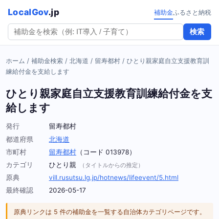
LocalGov
.jp
補助金
ふるさと納税
検索
ホーム
/
補助金検索
/
北海道
/
留寿都村
/
ひとり親家庭自立支援教育訓
練給付金を支給します
ひとり親家庭自立支援教育訓練給付金を支
給します
発行
留寿都村
都道府県
北海道
市町村
留寿都村
（コード 013978）
カテゴリ
ひとり親
（タイトルからの推定）
原典
vill.rusutsu.lg.jp/hotnews/lifeevent/5.html
最終確認
2026-05-17
原典リンクは 5 件の補助金を一覧する自治体カテゴリページです。