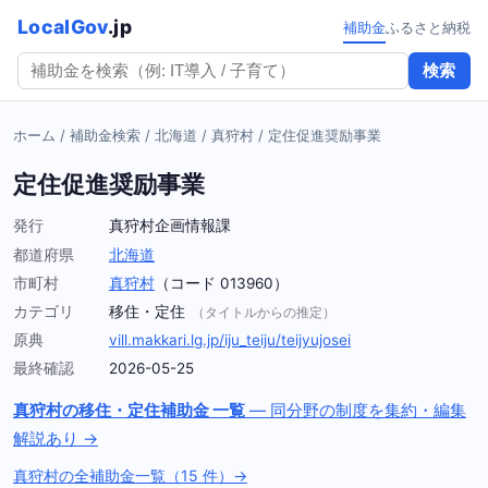
LocalGov
.jp
補助金
ふるさと納税
検索
ホーム
/
補助金検索
/
北海道
/
真狩村
/
定住促進奨励事業
定住促進奨励事業
発行
真狩村企画情報課
都道府県
北海道
市町村
真狩村
（コード 013960）
カテゴリ
移住・定住
（タイトルからの推定）
原典
vill.makkari.lg.jp/iju_teiju/teijyujosei
最終確認
2026-05-25
真狩村の移住・定住補助金 一覧
— 同分野の制度を集約・編集
解説あり →
真狩村の全補助金一覧（15 件）→