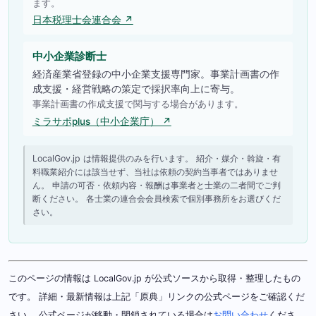
ます。
日本税理士会連合会 ↗
中小企業診断士
経済産業省登録の中小企業支援専門家。事業計画書の作
成支援・経営戦略の策定で採択率向上に寄与。
事業計画書の作成支援で関与する場合があります。
ミラサポplus（中小企業庁） ↗
LocalGov.jp は情報提供のみを行います。 紹介・媒介・斡旋・有
料職業紹介には該当せず、当社は依頼の契約当事者ではありませ
ん。 申請の可否・依頼内容・報酬は事業者と士業の二者間でご判
断ください。 各士業の連合会会員検索で個別事務所をお選びくだ
さい。
このページの情報は LocalGov.jp が公式ソースから取得・整理したもの
です。 詳細・最新情報は上記「原典」リンクの公式ページをご確認くだ
さい。 公式ページが移動・閉鎖されている場合は
お問い合わせ
くださ