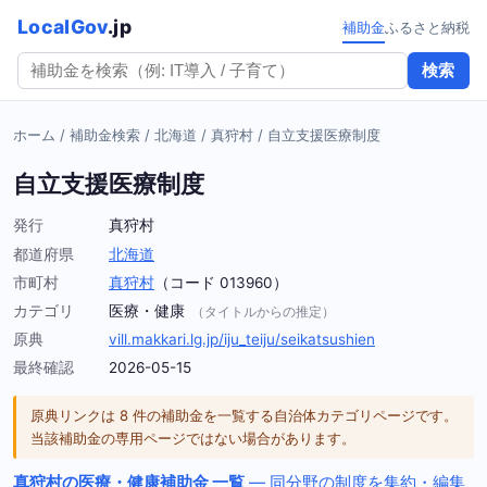
LocalGov
.jp
補助金
ふるさと納税
検索
ホーム
/
補助金検索
/
北海道
/
真狩村
/
自立支援医療制度
自立支援医療制度
発行
真狩村
都道府県
北海道
市町村
真狩村
（コード 013960）
カテゴリ
医療・健康
（タイトルからの推定）
原典
vill.makkari.lg.jp/iju_teiju/seikatsushien
最終確認
2026-05-15
原典リンクは 8 件の補助金を一覧する自治体カテゴリページです。
当該補助金の専用ページではない場合があります。
真狩村の医療・健康補助金 一覧
— 同分野の制度を集約・編集