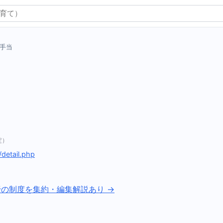
手当
定）
/detail.php
野の制度を集約・編集解説あり →