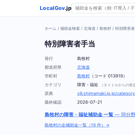
LocalGov
.jp
ホーム
/
補助金検索
/
北海道
/
島牧村
/
特別障害者
特別障害者手当
発行
島牧村
都道府県
北海道
市町村
島牧村
（コード 013919）
カテゴリ
障害・福祉
（タイトルからの推
原典
vill.shimamaki.lg.jp/category
最終確認
2026-07-21
島牧村の障害・福祉補助金 一覧
— 同分
島牧村の全補助金一覧（19 件）→