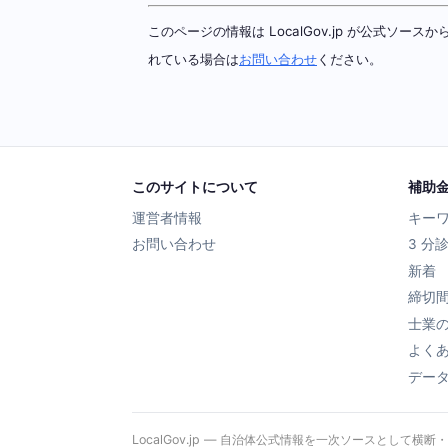
このページの情報は LocalGov.jp が公式
れている場合は
お問い合わせ
ください。
このサイトについて
補助
運営者情報
キー
お問い合わせ
3 分
新着
締切
士業
よく
デー
LocalGov.jp — 自治体公式情報を一次ソースとして横断