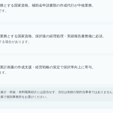
務とする国家資格。補助金申請書類の作成代行が中核業務。
です。
業務とする国家資格。採択後の経理処理・実績報告書整備に必須。
する場合があります。
業計画書の作成支援・経営戦略の策定で採択率向上に寄与。
ます。
。 紹介・媒介・斡旋・有料職業紹介には該当せず、当社は依頼の契約当事者ではありま
検索で個別事務所をお選びください。