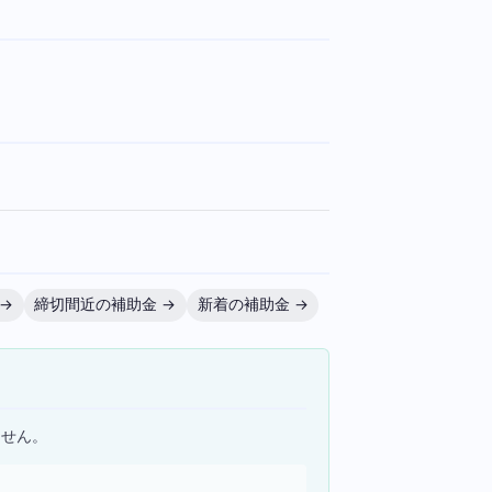
。
→
締切間近の補助金 →
新着の補助金 →
ません。