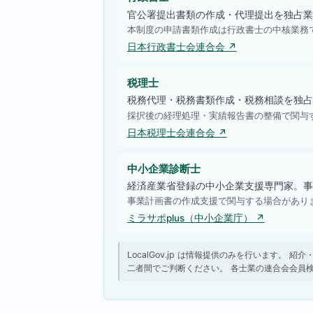
官公署提出書類の作成・代理提出を独占業
本制度の申請書類作成は行政書士の中核業務
日本行政書士会連合会 ↗
税理士
税務代理・税務書類作成・税務相談を独占
採択後の経理処理・実績報告書の整備で関与
日本税理士会連合会 ↗
中小企業診断士
経済産業省登録の中小企業支援専門家。事
事業計画書の作成支援で関与する場合があり
ミラサポplus（中小企業庁） ↗
LocalGov.jp は情報提供のみを行います
二者間でご判断ください。 各士業の連合会会員