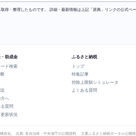
ソースから取得・整理したものです。 詳細・最新情報は上記「原典」リンクの公式
金・助成金
ふるさと納税
ワード検索
トップ
診断
特集記事
控除上限額シミュレータ
間近
よくある質問
の方へ
ある質問
タ更新状況
・構造化。 出典: 各自治体・中央省庁の公開資料、 主要ふるさと納税ポータル公開情報、 Wik