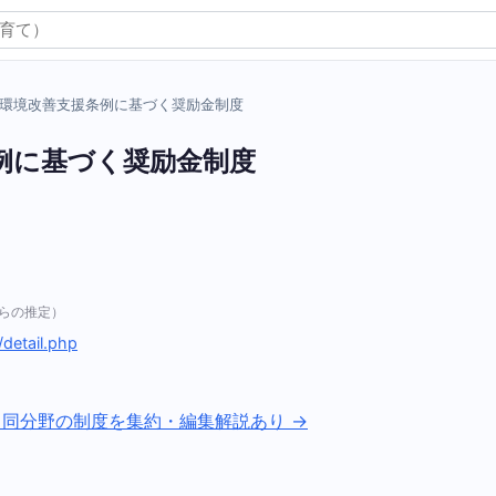
環境改善支援条例に基づく奨励金制度
例に基づく奨励金制度
らの推定）
/detail.php
 同分野の制度を集約・編集解説あり →