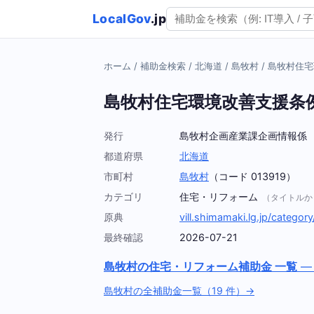
LocalGov
.jp
ホーム
/
補助金検索
/
北海道
/
島牧村
/
島牧村住宅
島牧村住宅環境改善支援条
発行
島牧村企画産業課企画情報係
都道府県
北海道
市町村
島牧村
（コード 013919）
カテゴリ
住宅・リフォーム
（タイトルか
原典
vill.shimamaki.lg.jp/category
最終確認
2026-07-21
島牧村の住宅・リフォーム補助金 一覧
—
島牧村の全補助金一覧（19 件）→