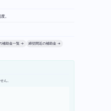
制度。
の補助金一覧 →
締切間近の補助金 →
ません。