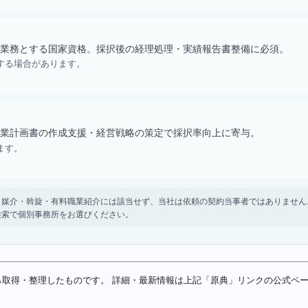
業務とする国家資格。採択後の経理処理・実績報告書整備に必須。
する場合があります。
業計画書の作成支援・経営戦略の策定で採択率向上に寄与。
ます。
。 紹介・媒介・斡旋・有料職業紹介には該当せず、当社は依頼の契約当事者ではありま
検索で個別事務所をお選びください。
ソースから取得・整理したものです。 詳細・最新情報は上記「原典」リンクの公式