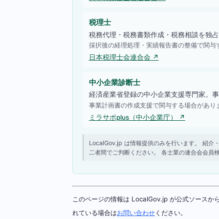
税理士
税務代理・税務書類作成・税務相談を独占
採択後の経理処理・実績報告書の整備で関与
日本税理士会連合会 ↗
中小企業診断士
経済産業省登録の中小企業支援専門家。事
事業計画書の作成支援で関与する場合があり
ミラサポplus（中小企業庁） ↗
LocalGov.jp は情報提供のみを行います
二者間でご判断ください。 各士業の連合会会員
このページの情報は LocalGov.jp が公式
れている場合は
お問い合わせ
ください。