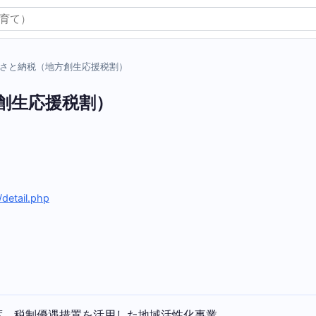
さと納税（地方創生応援税割）
創生応援税割）
/detail.php
度。税制優遇措置を活用した地域活性化事業。