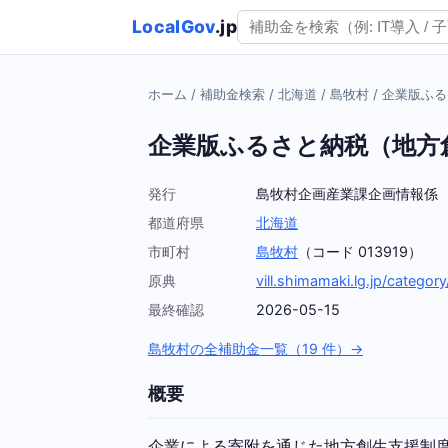
LocalGov
.jp
ホーム
/
補助金検索
/
北海道
/
島牧村
/
企業版ふる
企業版ふるさと納税（地方
発行
島牧村企画産業課企画情報係
都道府県
北海道
市町村
島牧村
（コード 013919）
原典
vill.shimamaki.lg.jp/category
最終確認
2026-05-15
島牧村の全補助金一覧（19 件）→
概要
企業による寄附を通じた地方創生支援制