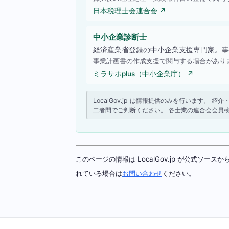
日本税理士会連合会 ↗
中小企業診断士
経済産業省登録の中小企業支援専門家。事
事業計画書の作成支援で関与する場合があり
ミラサポplus（中小企業庁） ↗
LocalGov.jp は情報提供のみを行います
二者間でご判断ください。 各士業の連合会会員
このページの情報は LocalGov.jp が公式
れている場合は
お問い合わせ
ください。