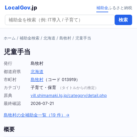
LocalGov
.jp
補助金
ふるさと納税
検索
ホーム
/
補助金検索
/
北海道
/
島牧村
/
児童手当
児童手当
発行
島牧村
都道府県
北海道
市町村
島牧村
（コード 013919）
カテゴリ
子育て・保育
（タイトルからの推定）
原典
vill.shimamaki.lg.jp/category/detail.php
最終確認
2026-07-21
島牧村の全補助金一覧（19 件）→
概要