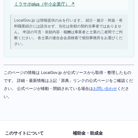
ミラサポplus（中小企業庁） ↗
LocalGov.jp は情報提供のみを行います。 紹介・媒介・斡旋・有
料職業紹介には該当せず、当社は依頼の契約当事者ではありませ
ん。 申請の可否・依頼内容・報酬は事業者と士業の二者間でご判
断ください。 各士業の連合会会員検索で個別事務所をお選びくだ
さい。
このページの情報は LocalGov.jp が公式ソースから取得・整理したもの
です。 詳細・最新情報は上記「原典」リンクの公式ページをご確認くだ
さい。 公式ページが移動・閉鎖されている場合は
お問い合わせ
くださ
い。
このサイトについて
補助金・助成金