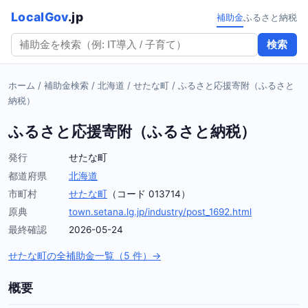
LocalGov
.jp
補助金
ふるさと納税
検索
ホーム
/
補助金検索
/
北海道
/
せたな町
/
ふるさと応援寄附（ふるさと
納税）
ふるさと応援寄附（ふるさと納税）
発行
せたな町
都道府県
北海道
市町村
せたな町
（コード 013714）
原典
town.setana.lg.jp/industry/post_1692.html
最終確認
2026-05-24
せたな町の全補助金一覧（5 件）→
概要