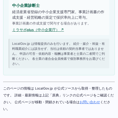
中小企業診断士
経済産業省登録の中小企業支援専門家。事業計画書の作
成支援・経営戦略の策定で採択率向上に寄与。
事業計画書の作成支援で関与する場合があります。
ミラサポplus（中小企業庁） ↗
LocalGov.jp は情報提供のみを行います。 紹介・媒介・斡旋・有
料職業紹介には該当せず、当社は依頼の契約当事者ではありませ
ん。 申請の可否・依頼内容・報酬は事業者と士業の二者間でご判
断ください。 各士業の連合会会員検索で個別事務所をお選びくだ
さい。
このページの情報は LocalGov.jp が公式ソースから取得・整理したもの
です。 詳細・最新情報は上記「原典」リンクの公式ページをご確認くだ
さい。 公式ページが移動・閉鎖されている場合は
お問い合わせ
くださ
い。