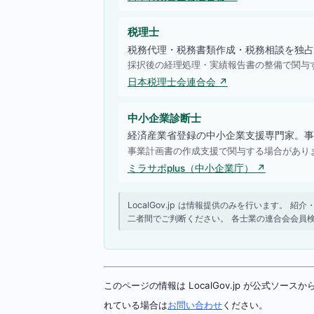
税理士
税務代理・税務書類作成・税務相談を独占
採択後の経理処理・実績報告書の整備で関与
日本税理士会連合会 ↗
中小企業診断士
経済産業省登録の中小企業支援専門家。事
事業計画書の作成支援で関与する場合があり
ミラサポplus（中小企業庁） ↗
LocalGov.jp は情報提供のみを行います
二者間でご判断ください。 各士業の連合会会員
このページの情報は LocalGov.jp が公式
れている場合は
お問い合わせ
ください。