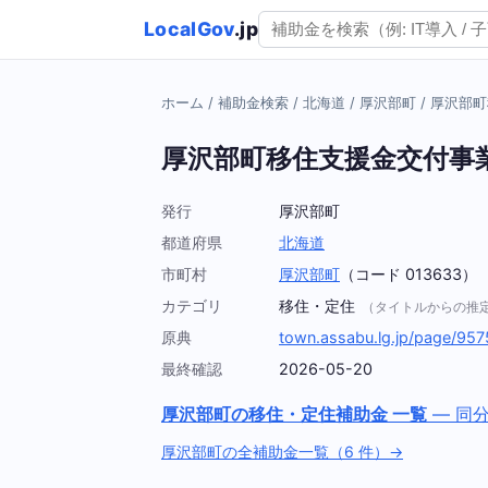
LocalGov
.jp
ホーム
/
補助金検索
/
北海道
/
厚沢部町
/
厚沢部町
厚沢部町移住支援金交付事
発行
厚沢部町
都道府県
北海道
市町村
厚沢部町
（コード 013633）
カテゴリ
移住・定住
（タイトルからの推
原典
town.assabu.lg.jp/page/957
最終確認
2026-05-20
厚沢部町の移住・定住補助金 一覧
— 同
厚沢部町の全補助金一覧（6 件）→