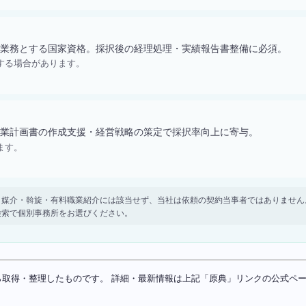
業務とする国家資格。採択後の経理処理・実績報告書整備に必須。
する場合があります。
業計画書の作成支援・経営戦略の策定で採択率向上に寄与。
ます。
。 紹介・媒介・斡旋・有料職業紹介には該当せず、当社は依頼の契約当事者ではありま
検索で個別事務所をお選びください。
ソースから取得・整理したものです。 詳細・最新情報は上記「原典」リンクの公式