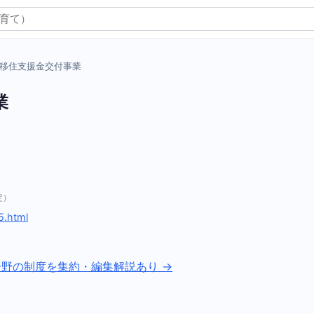
移住支援金交付事業
業
定）
5.html
分野の制度を集約・編集解説あり →