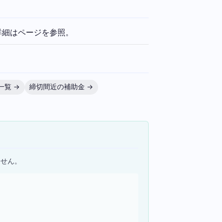
詳細はページを参照。
一覧 →
締切間近の補助金 →
ません。