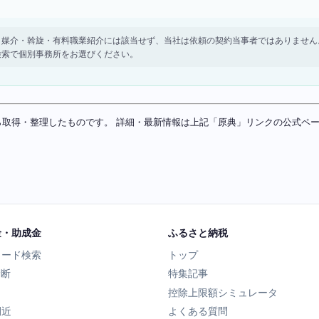
。 紹介・媒介・斡旋・有料職業紹介には該当せず、当社は依頼の契約当事者ではありま
検索で個別事務所をお選びください。
ソースから取得・整理したものです。 詳細・最新情報は上記「原典」リンクの公式
金・助成金
ふるさと納税
ワード検索
トップ
診断
特集記事
控除上限額シミュレータ
間近
よくある質問