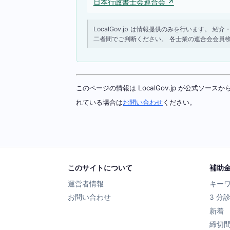
日本行政書士会連合会 ↗
LocalGov.jp は情報提供のみを行います
二者間でご判断ください。 各士業の連合会会員
このページの情報は LocalGov.jp が公式
れている場合は
お問い合わせ
ください。
このサイトについて
補助
運営者情報
キー
お問い合わせ
3 分
新着
締切