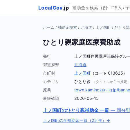
LocalGov
.jp
ホーム
/
補助金検索
/
北海道
/
上ノ国町
/
ひとり親
ひとり親家庭医療費助成
発行
上ノ国町住民課戸籍保険グル
都道府県
北海道
市町村
上ノ国町
（コード 013625）
カテゴリ
ひとり親
（タイトルからの推定
原典
town.kaminokuni.lg.jp/bann
最終確認
2026-05-15
上ノ国町のひとり親補助金 一覧
— 同分
上ノ国町の全補助金一覧（25 件）→