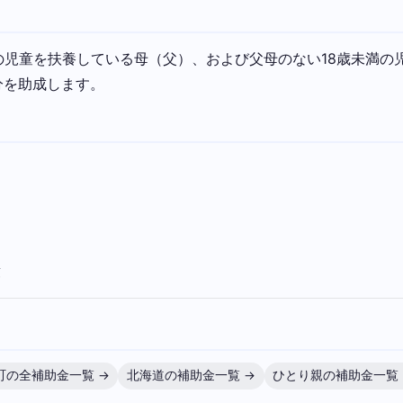
の児童を扶養している母（父）、および父母のない18歳未満の児
分を助成します。
童
町の全補助金一覧 →
北海道の補助金一覧 →
ひとり親の補助金一覧 