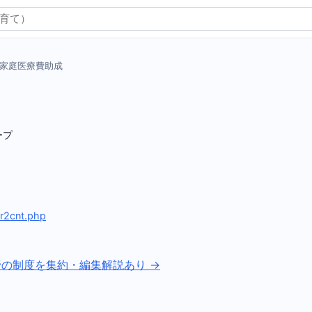
家庭医療費助成
ープ
）
er2cnt.php
野の制度を集約・編集解説あり →