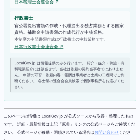
日本税理士会連合会 ↗
行政書士
官公署提出書類の作成・代理提出を独占業務とする国家
資格。補助金申請書類の作成代行が中核業務。
本制度の申請書類作成は行政書士の中核業務です。
日本行政書士会連合会 ↗
LocalGov.jp は情報提供のみを行います。 紹介・媒介・斡旋・有
料職業紹介には該当せず、当社は依頼の契約当事者ではありませ
ん。 申請の可否・依頼内容・報酬は事業者と士業の二者間でご判
断ください。 各士業の連合会会員検索で個別事務所をお選びくだ
さい。
このページの情報は LocalGov.jp が公式ソースから取得・整理したもの
です。 詳細・最新情報は上記「原典」リンクの公式ページをご確認くだ
さい。 公式ページが移動・閉鎖されている場合は
お問い合わせ
くださ