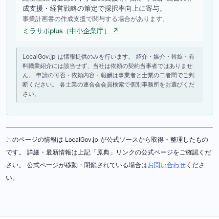
成支援・経営戦略の策定で採択率向上に寄与。
事業計画書の作成支援で関与する場合があります。
ミラサポplus（中小企業庁） ↗
LocalGov.jp は情報提供のみを行います。 紹介・媒介・斡旋・有
料職業紹介には該当せず、当社は依頼の契約当事者ではありませ
ん。 申請の可否・依頼内容・報酬は事業者と士業の二者間でご判
断ください。 各士業の連合会会員検索で個別事務所をお選びくだ
さい。
このページの情報は LocalGov.jp が公式ソースから取得・整理したもの
です。 詳細・最新情報は上記「原典」リンクの公式ページをご確認くだ
さい。 公式ページが移動・閉鎖されている場合は
お問い合わせ
くださ
い。