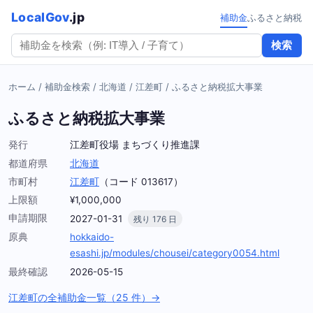
LocalGov
.jp
補助金
ふるさと納税
検索
ホーム
/
補助金検索
/
北海道
/
江差町
/
ふるさと納税拡大事業
ふるさと納税拡大事業
発行
江差町役場 まちづくり推進課
都道府県
北海道
市町村
江差町
（コード 013617）
上限額
¥1,000,000
申請期限
2027-01-31
残り 176 日
原典
hokkaido-
esashi.jp/modules/chousei/category0054.html
最終確認
2026-05-15
江差町の全補助金一覧（25 件）→