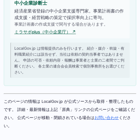
中小企業診断士
経済産業省登録の中小企業支援専門家。事業計画書の作
成支援・経営戦略の策定で採択率向上に寄与。
事業計画書の作成支援で関与する場合があります。
ミラサポplus（中小企業庁） ↗
LocalGov.jp は情報提供のみを行います。 紹介・媒介・斡旋・有
料職業紹介には該当せず、当社は依頼の契約当事者ではありませ
ん。 申請の可否・依頼内容・報酬は事業者と士業の二者間でご判
断ください。 各士業の連合会会員検索で個別事務所をお選びくだ
さい。
このページの情報は LocalGov.jp が公式ソースから取得・整理したもの
です。 詳細・最新情報は上記「原典」リンクの公式ページをご確認くだ
さい。 公式ページが移動・閉鎖されている場合は
お問い合わせ
くださ
い。