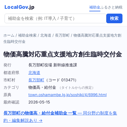
LocalGov
.jp
補助金
ふるさと納税
検索
ホーム
/
補助金検索
/
北海道
/
長万部町
/
物価高騰対応重点支援地方創
生臨時交付金
物価高騰対応重点支援地方創生臨時交付金
発行
長万部町役場 新幹線推進課
都道府県
北海道
市町村
長万部町
（コード 013471）
カテゴリ
物価高・給付金
（タイトルからの推定）
原典
town.oshamambe.lg.jp/soshiki/4/6996.html
最終確認
2026-05-15
長万部町の物価高・給付金補助金 一覧
— 同分野の制度を集
約・編集解説あり →