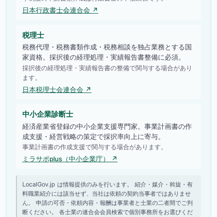
日本行政書士会連合会 ↗
税理士
税務代理・税務書類作成・税務相談を独占業務とする国
家資格。採択後の経理処理・実績報告書整備に必須。
採択後の経理処理・実績報告書の整備で関与する場合があり
ます。
日本税理士会連合会 ↗
中小企業診断士
経済産業省登録の中小企業支援専門家。事業計画書の作
成支援・経営戦略の策定で採択率向上に寄与。
事業計画書の作成支援で関与する場合があります。
ミラサポplus（中小企業庁） ↗
LocalGov.jp は情報提供のみを行います。 紹介・媒介・斡旋・有
料職業紹介には該当せず、当社は依頼の契約当事者ではありませ
ん。 申請の可否・依頼内容・報酬は事業者と士業の二者間でご判
断ください。 各士業の連合会会員検索で個別事務所をお選びくだ