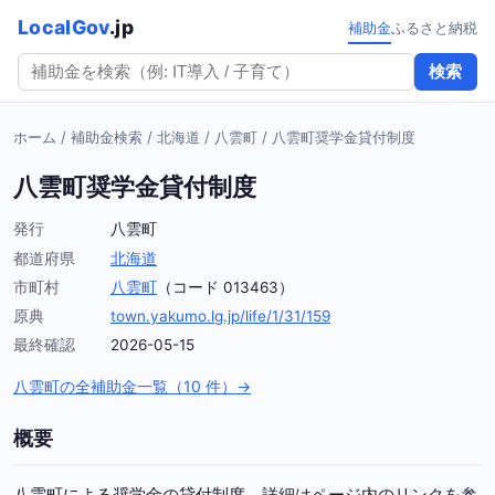
LocalGov
.jp
補助金
ふるさと納税
検索
ホーム
/
補助金検索
/
北海道
/
八雲町
/
八雲町奨学金貸付制度
八雲町奨学金貸付制度
発行
八雲町
都道府県
北海道
市町村
八雲町
（コード 013463）
原典
town.yakumo.lg.jp/life/1/31/159
最終確認
2026-05-15
八雲町の全補助金一覧（10 件）→
概要
八雲町による奨学金の貸付制度。詳細はページ内のリンクを参