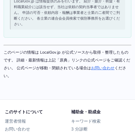
LocalGov.jp は情報提供のみを行います。 紹介・媒介・斡旋・有
料職業紹介には該当せず、当社は依頼の契約当事者ではありませ
ん。 申請の可否・依頼内容・報酬は事業者と士業の二者間でご判
断ください。 各士業の連合会会員検索で個別事務所をお選びくだ
さい。
このページの情報は LocalGov.jp が公式ソースから取得・整理したもの
です。 詳細・最新情報は上記「原典」リンクの公式ページをご確認くだ
さい。 公式ページが移動・閉鎖されている場合は
お問い合わせ
くださ
い。
このサイトについて
補助金・助成金
運営者情報
キーワード検索
お問い合わせ
3 分診断