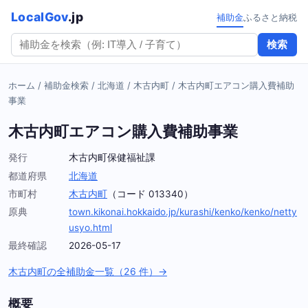
LocalGov
.jp
補助金
ふるさと納税
検索
ホーム
/
補助金検索
/
北海道
/
木古内町
/
木古内町エアコン購入費補助
事業
木古内町エアコン購入費補助事業
発行
木古内町保健福祉課
都道府県
北海道
市町村
木古内町
（コード 013340）
原典
town.kikonai.hokkaido.jp/kurashi/kenko/kenko/netty
usyo.html
最終確認
2026-05-17
木古内町の全補助金一覧（26 件）→
概要