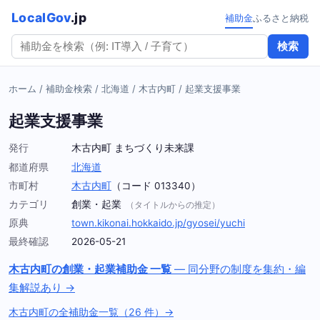
LocalGov
.jp
補助金
ふるさと納税
検索
ホーム
/
補助金検索
/
北海道
/
木古内町
/
起業支援事業
起業支援事業
発行
木古内町 まちづくり未来課
都道府県
北海道
市町村
木古内町
（コード 013340）
カテゴリ
創業・起業
（タイトルからの推定）
原典
town.kikonai.hokkaido.jp/gyosei/yuchi
最終確認
2026-05-21
木古内町の創業・起業補助金 一覧
— 同分野の制度を集約・編
集解説あり →
木古内町の全補助金一覧（26 件）→