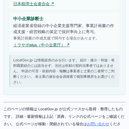
日本税理士会連合会 ↗
中小企業診断士
経済産業省登録の中小企業支援専門家。事業計画書の作
成支援・経営戦略の策定で採択率向上に寄与。
事業計画書の作成支援で関与する場合があります。
ミラサポplus（中小企業庁） ↗
LocalGov.jp は情報提供のみを行います。 紹介・媒介・斡旋・有
料職業紹介には該当せず、当社は依頼の契約当事者ではありませ
ん。 申請の可否・依頼内容・報酬は事業者と士業の二者間でご判
断ください。 各士業の連合会会員検索で個別事務所をお選びくだ
さい。
このページの情報は LocalGov.jp が公式ソースから取得・整理したもの
です。 詳細・最新情報は上記「原典」リンクの公式ページをご確認くだ
さい。 公式ページが移動・閉鎖されている場合は
お問い合わせ
くださ