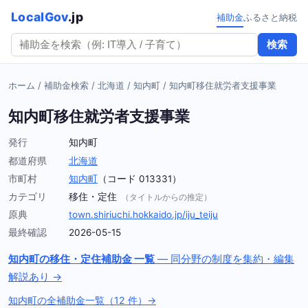
LocalGov
.jp
補助金
ふるさと納税
検索
ホーム
/
補助金検索
/
北海道
/
知内町
/
知内町移住就労者支援事業
知内町移住就労者支援事業
発行
知内町
都道府県
北海道
市町村
知内町
（コード 013331）
カテゴリ
移住・定住
（タイトルからの推定）
原典
town.shiriuchi.hokkaido.jp/iju_teiju
最終確認
2026-05-15
知内町の移住・定住補助金 一覧
— 同分野の制度を集約・編集
解説あり →
知内町の全補助金一覧（12 件）→