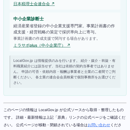
日本税理士会連合会 ↗
中小企業診断士
経済産業省登録の中小企業支援専門家。事業計画書の作
成支援・経営戦略の策定で採択率向上に寄与。
事業計画書の作成支援で関与する場合があります。
ミラサポplus（中小企業庁） ↗
LocalGov.jp は情報提供のみを行います。 紹介・媒介・斡旋・有
料職業紹介には該当せず、当社は依頼の契約当事者ではありませ
ん。 申請の可否・依頼内容・報酬は事業者と士業の二者間でご判
断ください。 各士業の連合会会員検索で個別事務所をお選びくだ
さい。
このページの情報は LocalGov.jp が公式ソースから取得・整理したもの
です。 詳細・最新情報は上記「原典」リンクの公式ページをご確認くだ
さい。 公式ページが移動・閉鎖されている場合は
お問い合わせ
くださ