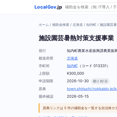
LocalGov
.jp
ホーム
/
補助金検索
/
北海道
/
知内町
/
施設園芸暑
施設園芸暑熱対策支援事業
発行
知内町農業水産振興課農業振
都道府県
北海道
市町村
知内町
（コード 013331）
上限額
¥300,000
申請期限
2026-10-30
残り 82 日
原典
town.shiriuchi.hokkaido.jp
最終確認
2026-05-15
原典リンクは 5 件の補助金を一覧する自治体