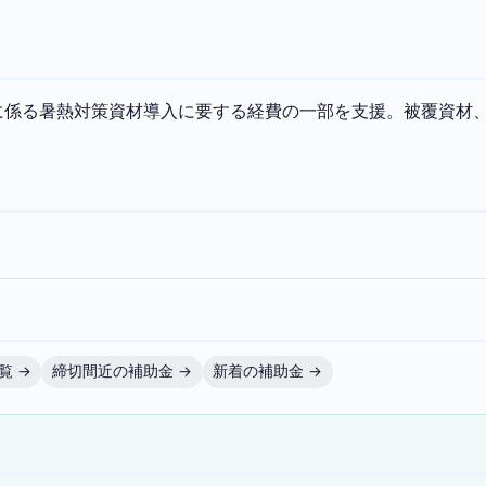
に係る暑熱対策資材導入に要する経費の一部を支援。被覆資材
覧 →
締切間近の補助金 →
新着の補助金 →
）