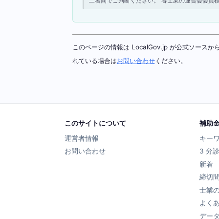
二者間でご判断ください。 各士業の連合会会員
このページの情報は LocalGov.jp が公式
れている場合は
お問い合わせ
ください。
このサイトについて
補助
運営者情報
キー
お問い合わせ
3 分
新着
締切
士業
よく
デー