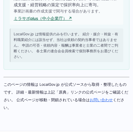
成支援・経営戦略の策定で採択率向上に寄与。
事業計画書の作成支援で関与する場合があります。
ミラサポplus（中小企業庁） ↗
LocalGov.jp は情報提供のみを行います。 紹介・媒介・斡旋・有
料職業紹介には該当せず、当社は依頼の契約当事者ではありませ
ん。 申請の可否・依頼内容・報酬は事業者と士業の二者間でご判
断ください。 各士業の連合会会員検索で個別事務所をお選びくだ
さい。
このページの情報は LocalGov.jp が公式ソースから取得・整理したもの
です。 詳細・最新情報は上記「原典」リンクの公式ページをご確認くだ
さい。 公式ページが移動・閉鎖されている場合は
お問い合わせ
くださ
い。