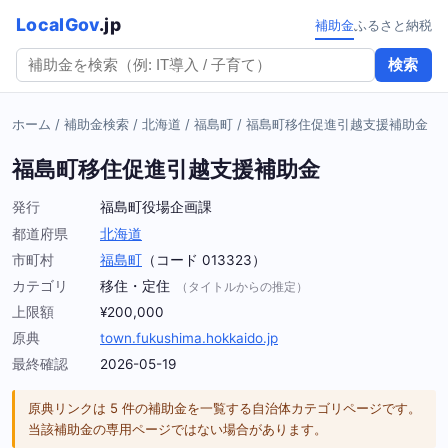
LocalGov
.jp
補助金
ふるさと納税
検索
ホーム
/
補助金検索
/
北海道
/
福島町
/
福島町移住促進引越支援補助金
福島町移住促進引越支援補助金
発行
福島町役場企画課
都道府県
北海道
市町村
福島町
（コード 013323）
カテゴリ
移住・定住
（タイトルからの推定）
上限額
¥200,000
原典
town.fukushima.hokkaido.jp
最終確認
2026-05-19
原典リンクは 5 件の補助金を一覧する自治体カテゴリページです。
当該補助金の専用ページではない場合があります。