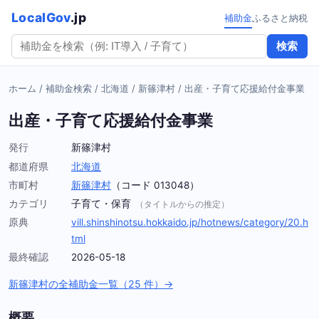
LocalGov
.jp
補助金
ふるさと納税
検索
ホーム
/
補助金検索
/
北海道
/
新篠津村
/
出産・子育て応援給付金事業
出産・子育て応援給付金事業
発行
新篠津村
都道府県
北海道
市町村
新篠津村
（コード 013048）
カテゴリ
子育て・保育
（タイトルからの推定）
原典
vill.shinshinotsu.hokkaido.jp/hotnews/category/20.h
tml
最終確認
2026-05-18
新篠津村の全補助金一覧（25 件）→
概要