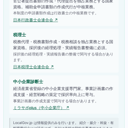
官公署提出書類の作成・代理提出を独占業務とする国家
資格。補助金申請書類の作成代行が中核業務。
本制度の申請書類作成は行政書士の中核業務です。
日本行政書士会連合会 ↗
税理士
税務代理・税務書類作成・税務相談を独占業務とする国
家資格。採択後の経理処理・実績報告書整備に必須。
採択後の経理処理・実績報告書の整備で関与する場合があり
ます。
日本税理士会連合会 ↗
中小企業診断士
経済産業省登録の中小企業支援専門家。事業計画書の作
成支援・経営戦略の策定で採択率向上に寄与。
事業計画書の作成支援で関与する場合があります。
ミラサポplus（中小企業庁） ↗
LocalGov.jp は情報提供のみを行います。 紹介・媒介・斡旋・有