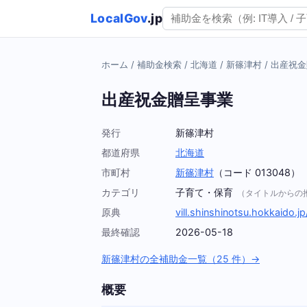
LocalGov
.jp
ホーム
/
補助金検索
/
北海道
/
新篠津村
/
出産祝金
出産祝金贈呈事業
発行
新篠津村
都道府県
北海道
市町村
新篠津村
（コード 013048）
カテゴリ
子育て・保育
（タイトルからの
原典
vill.shinshinotsu.hokkaido.
最終確認
2026-05-18
新篠津村の全補助金一覧（25 件）→
概要