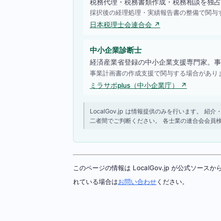
税務代理・税務書類作成・税務相談を独占
採択後の経理処理・実績報告書の整備で関与
日本税理士会連合会 ↗
中小企業診断士
経済産業省登録の中小企業支援専門家。事
事業計画書の作成支援で関与する場合があり
ミラサポplus（中小企業庁） ↗
LocalGov.jp は情報提供のみを行います
二者間でご判断ください。 各士業の連合会会員
このページの情報は LocalGov.jp が公式
れている場合は
お問い合わせ
ください。