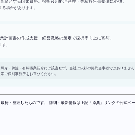
業務とする国家資格。採択後の経理処理・実績報告書整備に必須。
する場合があります。
業計画書の作成支援・経営戦略の策定で採択率向上に寄与。
ます。
。 紹介・媒介・斡旋・有料職業紹介には該当せず、当社は依頼の契約当事者ではありま
検索で個別事務所をお選びください。
ソースから取得・整理したものです。 詳細・最新情報は上記「原典」リンクの公式