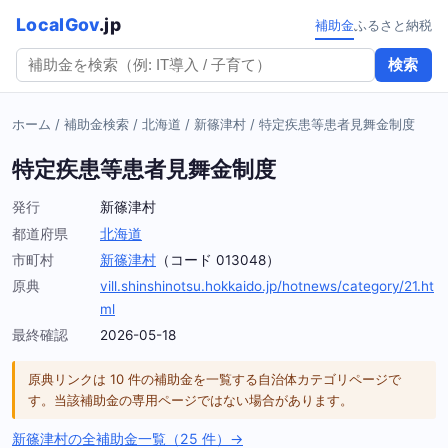
LocalGov
.jp
補助金
ふるさと納税
検索
ホーム
/
補助金検索
/
北海道
/
新篠津村
/
特定疾患等患者見舞金制度
特定疾患等患者見舞金制度
発行
新篠津村
都道府県
北海道
市町村
新篠津村
（コード 013048）
原典
vill.shinshinotsu.hokkaido.jp/hotnews/category/21.ht
ml
最終確認
2026-05-18
原典リンクは 10 件の補助金を一覧する自治体カテゴリページで
す。当該補助金の専用ページではない場合があります。
新篠津村の全補助金一覧（25 件）→