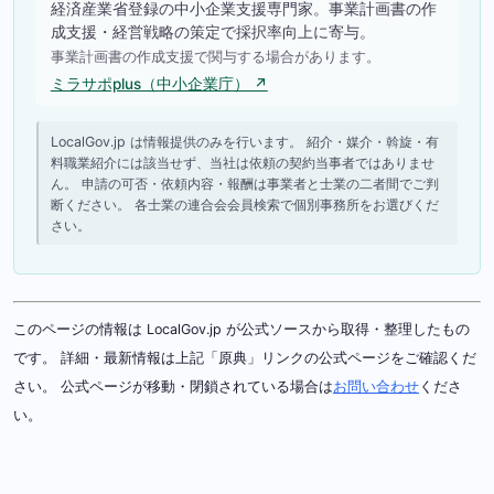
経済産業省登録の中小企業支援専門家。事業計画書の作
成支援・経営戦略の策定で採択率向上に寄与。
事業計画書の作成支援で関与する場合があります。
ミラサポplus（中小企業庁） ↗
LocalGov.jp は情報提供のみを行います。 紹介・媒介・斡旋・有
料職業紹介には該当せず、当社は依頼の契約当事者ではありませ
ん。 申請の可否・依頼内容・報酬は事業者と士業の二者間でご判
断ください。 各士業の連合会会員検索で個別事務所をお選びくだ
さい。
このページの情報は LocalGov.jp が公式ソースから取得・整理したもの
です。 詳細・最新情報は上記「原典」リンクの公式ページをご確認くだ
さい。 公式ページが移動・閉鎖されている場合は
お問い合わせ
くださ
い。