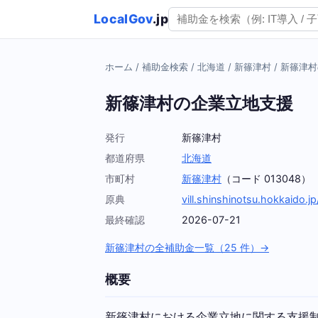
LocalGov
.jp
ホーム
/
補助金検索
/
北海道
/
新篠津村
/
新篠津村
新篠津村の企業立地支援
発行
新篠津村
都道府県
北海道
市町村
新篠津村
（コード 013048）
原典
vill.shinshinotsu.hokkaido.
最終確認
2026-07-21
新篠津村の全補助金一覧（25 件）→
概要
新篠津村における企業立地に関する支援