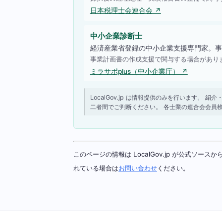
日本税理士会連合会 ↗
中小企業診断士
経済産業省登録の中小企業支援専門家。事
事業計画書の作成支援で関与する場合があり
ミラサポplus（中小企業庁） ↗
LocalGov.jp は情報提供のみを行います
二者間でご判断ください。 各士業の連合会会員
このページの情報は LocalGov.jp が公式
れている場合は
お問い合わせ
ください。