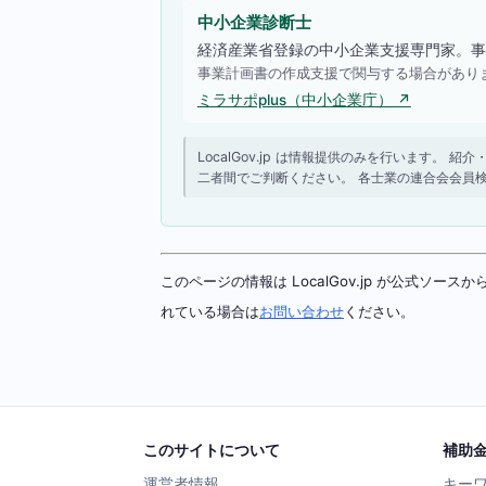
中小企業診断士
経済産業省登録の中小企業支援専門家。事
事業計画書の作成支援で関与する場合があり
ミラサポplus（中小企業庁） ↗
LocalGov.jp は情報提供のみを行います
二者間でご判断ください。 各士業の連合会会員
このページの情報は LocalGov.jp が公式
れている場合は
お問い合わせ
ください。
このサイトについて
補助
運営者情報
キー