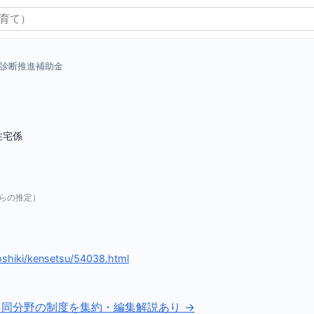
診断推進補助金
住宅係
らの推定）
oshiki/kensetsu/54038.html
 同分野の制度を集約・編集解説あり →