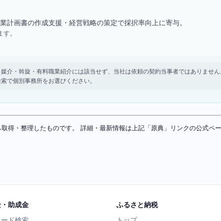
業計画書の作成支援・経営戦略の策定で採択率向上に寄与。
ます。
。 紹介・媒介・斡旋・有料職業紹介には該当せず、当社は依頼の契約当事者ではありま
検索で個別事務所をお選びください。
ソースから取得・整理したものです。 詳細・最新情報は上記「原典」リンクの公式
金・助成金
ふるさと納税
ワード検索
トップ