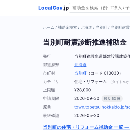
LocalGov
.jp
ホーム
/
補助金検索
/
北海道
/
当別町
/
当別町耐震
当別町耐震診断推進補助金
発行
当別町建設水道部建設課建築
都道府県
北海道
市町村
当別町
（コード 013030）
カテゴリ
住宅・リフォーム
（タイトルか
上限額
¥28,000
申請期限
2026-09-30
残り 53 日
原典
town.tobetsu.hokkaido.jp/s
最終確認
2026-05-20
当別町の住宅・リフォーム補助金 一覧
—