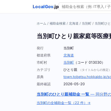
LocalGov
.jp
ホーム
/
補助金検索
/
北海道
/
当別町
/
当別町ひと
当別町ひとり親家庭等医療
発行
当別町
都道府県
北海道
市町村
当別町
（コード 013030）
カテゴリ
ひとり親
（タイトルからの推定
原典
town.tobetsu.hokkaido.jp/s
最終確認
2026-05-20
当別町のひとり親補助金 一覧
— 同分野
当別町の全補助金一覧（22 件）→