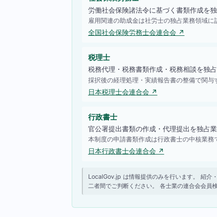
労働社会保険諸法令に基づく書類作成を独
雇用関連の助成金は社労士の独占業務領域に
全国社会保険労務士会連合会 ↗
税理士
税務代理・税務書類作成・税務相談を独占
採択後の経理処理・実績報告書の整備で関与
日本税理士会連合会 ↗
行政書士
官公署提出書類の作成・代理提出を独占業
本制度の申請書類作成は行政書士の中核業務
日本行政書士会連合会 ↗
LocalGov.jp は情報提供のみを行います
二者間でご判断ください。 各士業の連合会会員