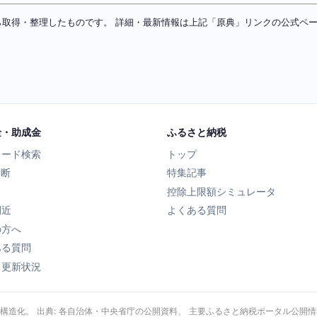
ソースから取得・整理したものです。 詳細・最新情報は上記「原典」リンクの公式
金・助成金
ふるさと納税
ワード検索
トップ
診断
特集記事
控除上限額シミュレータ
間近
よくある質問
の方へ
ある質問
タ更新状況
・構造化。 出典: 各自治体・中央省庁の公開資料、 主要ふるさと納税ポータル公開情報、 Wik