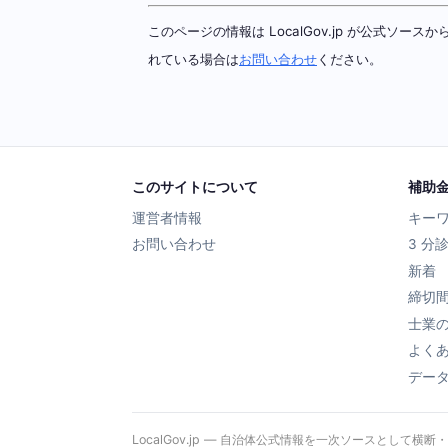
このページの情報は LocalGov.jp が公式
れている場合は
お問い合わせ
ください。
このサイトについて
補助
運営者情報
キー
お問い合わせ
3 分
新着
締切
士業
よく
デー
LocalGov.jp — 自治体公式情報を一次ソースとして横断