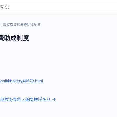
り親家庭等医療費助成制度
費助成制度
）
oshiki/hoken/46579.html
の制度を集約・編集解説あり →