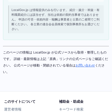
LocalGov.jp は情報提供のみを行います。 紹介・媒介・斡旋・有
料職業紹介には該当せず、当社は依頼の契約当事者ではありませ
ん。 申請の可否・依頼内容・報酬は事業者と士業の二者間でご判
断ください。 各士業の連合会会員検索で個別事務所をお選びくだ
さい。
このページの情報は LocalGov.jp が公式ソースから取得・整理したもの
です。 詳細・最新情報は上記「原典」リンクの公式ページをご確認くだ
さい。 公式ページが移動・閉鎖されている場合は
お問い合わせ
くださ
い。
このサイトについて
補助金・助成金
運営者情報
キーワード検索