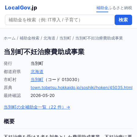
LocalGov
.jp
補助金
ふるさと納税
検索
ホーム
/
補助金検索
/
北海道
/
当別町
/
当別町不妊治療費助成事業
当別町不妊治療費助成事業
発行
当別町
都道府県
北海道
市町村
当別町
（コード 013030）
原典
town.tobetsu.hokkaido.jp/soshiki/hoken/45035.html
最終確認
2026-05-20
当別町の全補助金一覧（22 件）→
概要
不妊治療を受ける者を対象とした費用助成事業。不妊治療に要