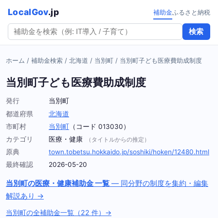
LocalGov
.jp
補助金
ふるさと納税
検索
ホーム
/
補助金検索
/
北海道
/
当別町
/
当別町子ども医療費助成制度
当別町子ども医療費助成制度
発行
当別町
都道府県
北海道
市町村
当別町
（コード 013030）
カテゴリ
医療・健康
（タイトルからの推定）
原典
town.tobetsu.hokkaido.jp/soshiki/hoken/12480.html
最終確認
2026-05-20
当別町の医療・健康補助金 一覧
— 同分野の制度を集約・編集
解説あり →
当別町の全補助金一覧（22 件）→