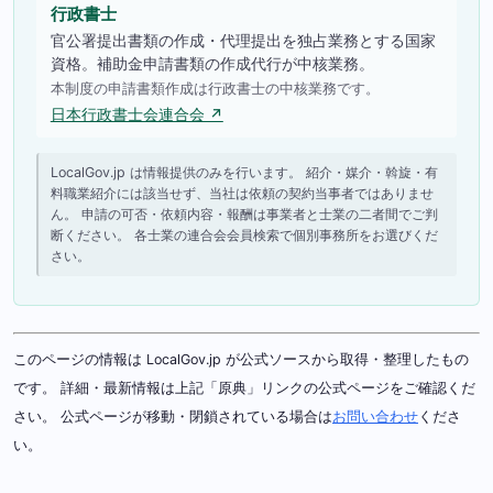
行政書士
官公署提出書類の作成・代理提出を独占業務とする国家
資格。補助金申請書類の作成代行が中核業務。
本制度の申請書類作成は行政書士の中核業務です。
日本行政書士会連合会 ↗
LocalGov.jp は情報提供のみを行います。 紹介・媒介・斡旋・有
料職業紹介には該当せず、当社は依頼の契約当事者ではありませ
ん。 申請の可否・依頼内容・報酬は事業者と士業の二者間でご判
断ください。 各士業の連合会会員検索で個別事務所をお選びくだ
さい。
このページの情報は LocalGov.jp が公式ソースから取得・整理したもの
です。 詳細・最新情報は上記「原典」リンクの公式ページをご確認くだ
さい。 公式ページが移動・閉鎖されている場合は
お問い合わせ
くださ
い。