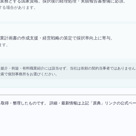
業務とする国家資格。採択後の経理処理・実績報告書整備に必須。
する場合があります。
業計画書の作成支援・経営戦略の策定で採択率向上に寄与。
ます。
。 紹介・媒介・斡旋・有料職業紹介には該当せず、当社は依頼の契約当事者ではありま
検索で個別事務所をお選びください。
ソースから取得・整理したものです。 詳細・最新情報は上記「原典」リンクの公式