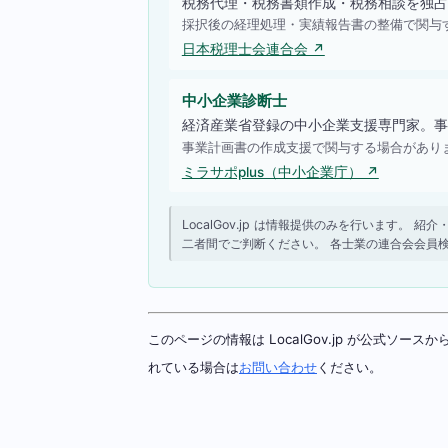
税務代理・税務書類作成・税務相談を独占
採択後の経理処理・実績報告書の整備で関与
日本税理士会連合会 ↗
中小企業診断士
経済産業省登録の中小企業支援専門家。事
事業計画書の作成支援で関与する場合があり
ミラサポplus（中小企業庁） ↗
LocalGov.jp は情報提供のみを行います
二者間でご判断ください。 各士業の連合会会員
このページの情報は LocalGov.jp が公式
れている場合は
お問い合わせ
ください。