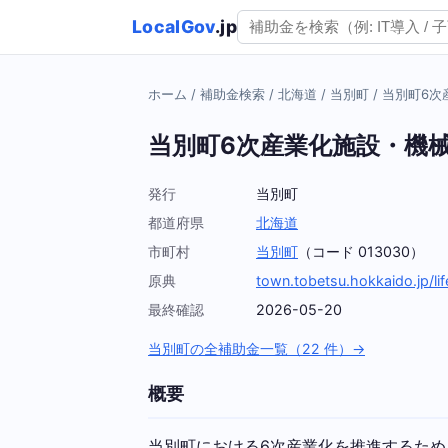
LocalGov
.jp
ホーム
/
補助金検索
/
北海道
/
当別町
/
当別町6次
当別町6次産業化施設・機
発行
当別町
都道府県
北海道
市町村
当別町
（コード 013030）
原典
town.tobetsu.hokkaido.jp/li
最終確認
2026-05-20
当別町の全補助金一覧（22 件）→
概要
当別町における6次産業化を推進するた