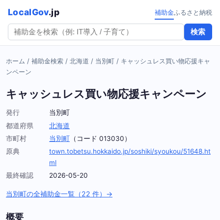
LocalGov
.jp
補助金
ふるさと納税
検索
ホーム
/
補助金検索
/
北海道
/
当別町
/
キャッシュレス買い物応援キャ
ンペーン
キャッシュレス買い物応援キャンペーン
発行
当別町
都道府県
北海道
市町村
当別町
（コード 013030）
原典
town.tobetsu.hokkaido.jp/soshiki/syoukou/51648.ht
ml
最終確認
2026-05-20
当別町の全補助金一覧（22 件）→
概要