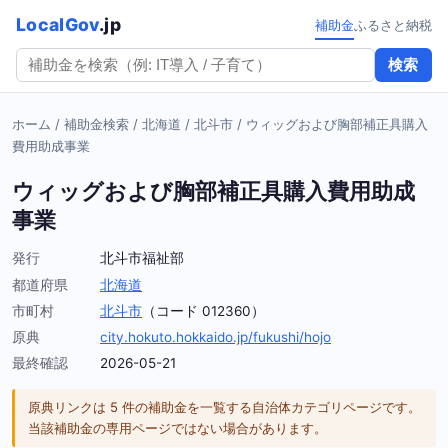
LocalGov
.jp
補助金
ふるさと納税
検索
ホーム
/
補助金検索
/
北海道
/
北斗市
/
ウィッグおよび胸部補正具購入
費用助成事業
ウィッグおよび胸部補正具購入費用助成
事業
発行
北斗市福祉部
都道府県
北海道
市町村
北斗市
（コード 012360）
原典
city.hokuto.hokkaido.jp/fukushi/hojo
最終確認
2026-05-21
原典リンクは 5 件の補助金を一覧する自治体カテゴリページです。
当該補助金の専用ページではない場合があります。