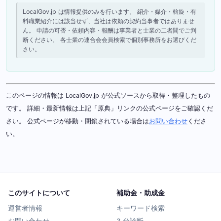
LocalGov.jp は情報提供のみを行います。 紹介・媒介・斡旋・有
料職業紹介には該当せず、当社は依頼の契約当事者ではありませ
ん。 申請の可否・依頼内容・報酬は事業者と士業の二者間でご判
断ください。 各士業の連合会会員検索で個別事務所をお選びくだ
さい。
このページの情報は LocalGov.jp が公式ソースから取得・整理したもの
です。 詳細・最新情報は上記「原典」リンクの公式ページをご確認くだ
さい。 公式ページが移動・閉鎖されている場合は
お問い合わせ
くださ
い。
このサイトについて
補助金・助成金
運営者情報
キーワード検索