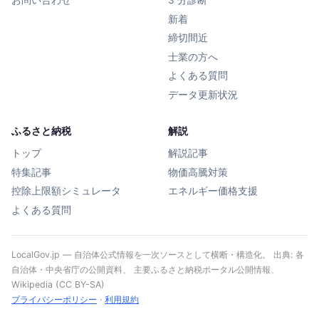
お問い合わせ
3 分診断
新着
締切間近
士業の方へ
よくある質問
データ更新状況
ふるさと納税
解説
トップ
解説記事
特集記事
物価高騰対策
控除上限額シミュレータ
エネルギー価格支援
よくある質問
LocalGov.jp — 自治体公式情報を一次ソースとして横断・構造化。 出典: 各
自治体・中央省庁の公開資料、 主要ふるさと納税ポータル公開情報、
Wikipedia (CC BY-SA)
プライバシーポリシー
·
利用規約