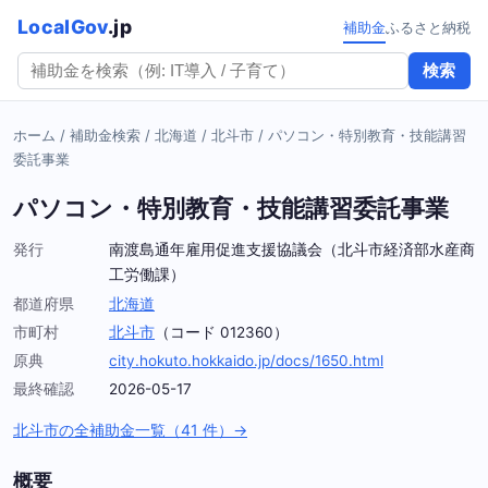
LocalGov
.jp
補助金
ふるさと納税
検索
ホーム
/
補助金検索
/
北海道
/
北斗市
/
パソコン・特別教育・技能講習
委託事業
パソコン・特別教育・技能講習委託事業
発行
南渡島通年雇用促進支援協議会（北斗市経済部水産商
工労働課）
都道府県
北海道
市町村
北斗市
（コード 012360）
原典
city.hokuto.hokkaido.jp/docs/1650.html
最終確認
2026-05-17
北斗市の全補助金一覧（41 件）→
概要