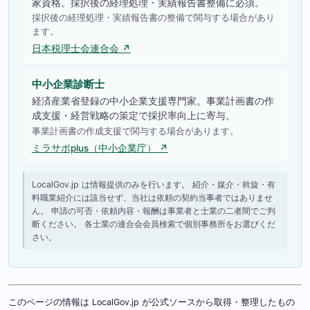
家資格。採択後の経理処理・実績報告書整備に必須。
採択後の経理処理・実績報告書の整備で関与する場合があり
ます。
日本税理士会連合会 ↗
中小企業診断士
経済産業省登録の中小企業支援専門家。事業計画書の作
成支援・経営戦略の策定で採択率向上に寄与。
事業計画書の作成支援で関与する場合があります。
ミラサポplus（中小企業庁） ↗
LocalGov.jp は情報提供のみを行います。 紹介・媒介・斡旋・有
料職業紹介には該当せず、当社は依頼の契約当事者ではありませ
ん。 申請の可否・依頼内容・報酬は事業者と士業の二者間でご判
断ください。 各士業の連合会会員検索で個別事務所をお選びくだ
さい。
このページの情報は LocalGov.jp が公式ソースから取得・整理したもの