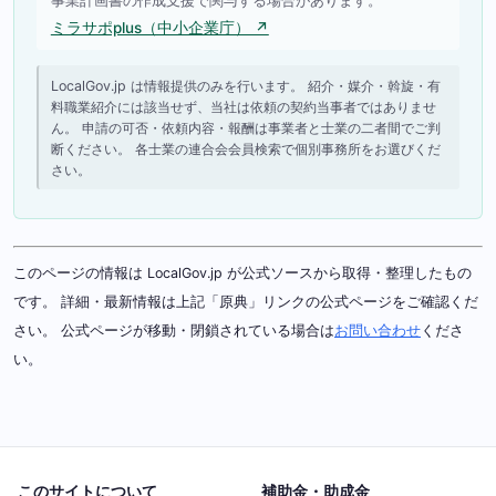
ミラサポplus（中小企業庁） ↗
LocalGov.jp は情報提供のみを行います。 紹介・媒介・斡旋・有
料職業紹介には該当せず、当社は依頼の契約当事者ではありませ
ん。 申請の可否・依頼内容・報酬は事業者と士業の二者間でご判
断ください。 各士業の連合会会員検索で個別事務所をお選びくだ
さい。
このページの情報は LocalGov.jp が公式ソースから取得・整理したもの
です。 詳細・最新情報は上記「原典」リンクの公式ページをご確認くだ
さい。 公式ページが移動・閉鎖されている場合は
お問い合わせ
くださ
い。
このサイトについて
補助金・助成金