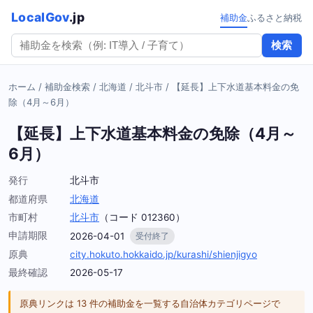
LocalGov
.jp
補助金
ふるさと納税
検索
ホーム
/
補助金検索
/
北海道
/
北斗市
/
【延長】上下水道基本料金の免
除（4月～6月）
【延長】上下水道基本料金の免除（4月～
6月）
発行
北斗市
都道府県
北海道
市町村
北斗市
（コード 012360）
申請期限
2026-04-01
受付終了
原典
city.hokuto.hokkaido.jp/kurashi/shienjigyo
最終確認
2026-05-17
原典リンクは 13 件の補助金を一覧する自治体カテゴリページで