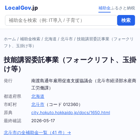
LocalGov
.jp
補助金
ふるさと納税
検索
ホーム
/
補助金検索
/
北海道
/
北斗市
/
技能講習委託事業（フォークリ
フト、玉掛け等）
技能講習委託事業（フォークリフト、玉掛
け等）
発行
南渡島通年雇用促進支援協議会（北斗市経済部水産商
工労働課）
都道府県
北海道
市町村
北斗市
（コード 012360）
原典
city.hokuto.hokkaido.jp/docs/1650.html
最終確認
2026-05-17
北斗市の全補助金一覧（41 件）→