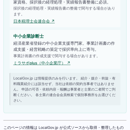
家資格。採択後の経理処理・実績報告書整備に必須。
採択後の経理処理・実績報告書の整備で関与する場合があり
ます。
日本税理士会連合会 ↗
中小企業診断士
経済産業省登録の中小企業支援専門家。事業計画書の作
成支援・経営戦略の策定で採択率向上に寄与。
事業計画書の作成支援で関与する場合があります。
ミラサポplus（中小企業庁） ↗
LocalGov.jp は情報提供のみを行います。 紹介・媒介・斡旋・有
料職業紹介には該当せず、当社は依頼の契約当事者ではありませ
ん。 申請の可否・依頼内容・報酬は事業者と士業の二者間でご判
断ください。 各士業の連合会会員検索で個別事務所をお選びくだ
さい。
このページの情報は LocalGov.jp が公式ソースから取得・整理したもの