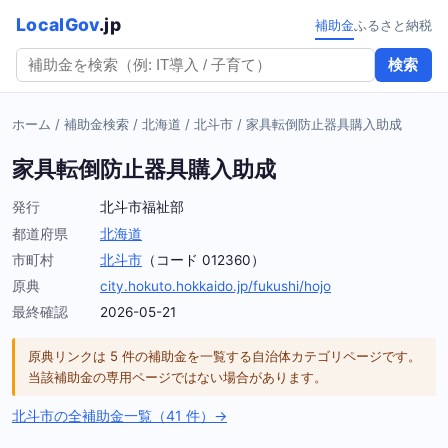
LocalGov
.jp
補助金
ふるさと納税
検索
ホーム
/
補助金検索
/
北海道
/
北斗市
/
家具転倒防止器具購入助成
家具転倒防止器具購入助成
発行
北斗市福祉部
都道府県
北海道
市町村
北斗市
（コード 012360）
原典
city.hokuto.hokkaido.jp/fukushi/hojo
最終確認
2026-05-21
原典リンクは 5 件の補助金を一覧する自治体カテゴリページです。
当該補助金の専用ページではない場合があります。
北斗市の全補助金一覧（41 件）→