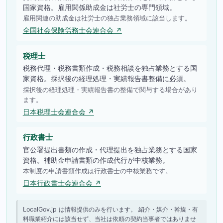
国家資格。雇用関係助成金は社労士の専門領域。
雇用関連の助成金は社労士の独占業務領域に該当します。
全国社会保険労務士会連合会 ↗
税理士
税務代理・税務書類作成・税務相談を独占業務とする国
家資格。採択後の経理処理・実績報告書整備に必須。
採択後の経理処理・実績報告書の整備で関与する場合があり
ます。
日本税理士会連合会 ↗
行政書士
官公署提出書類の作成・代理提出を独占業務とする国家
資格。補助金申請書類の作成代行が中核業務。
本制度の申請書類作成は行政書士の中核業務です。
日本行政書士会連合会 ↗
LocalGov.jp は情報提供のみを行います。 紹介・媒介・斡旋・有
料職業紹介には該当せず、当社は依頼の契約当事者ではありませ