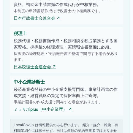
資格。補助金申請書類の作成代行が中核業務。
本制度の申請書類作成は行政書士の中核業務です。
日本行政書士会連合会 ↗
税理士
税務代理・税務書類作成・税務相談を独占業務とする国
家資格。採択後の経理処理・実績報告書整備に必須。
採択後の経理処理・実績報告書の整備で関与する場合があり
ます。
日本税理士会連合会 ↗
中小企業診断士
経済産業省登録の中小企業支援専門家。事業計画書の作
成支援・経営戦略の策定で採択率向上に寄与。
事業計画書の作成支援で関与する場合があります。
ミラサポplus（中小企業庁） ↗
LocalGov.jp は情報提供のみを行います。 紹介・媒介・斡旋・有
料職業紹介には該当せず、当社は依頼の契約当事者ではありませ