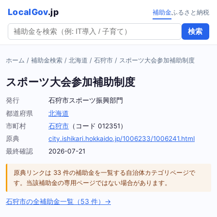
LocalGov
.jp
補助金
ふるさと納税
検索
ホーム
/
補助金検索
/
北海道
/
石狩市
/
スポーツ大会参加補助制度
スポーツ大会参加補助制度
発行
石狩市スポーツ振興部門
都道府県
北海道
市町村
石狩市
（コード 012351）
原典
city.ishikari.hokkaido.jp/1006233/1006241.html
最終確認
2026-07-21
原典リンクは 33 件の補助金を一覧する自治体カテゴリページで
す。当該補助金の専用ページではない場合があります。
石狩市の全補助金一覧（53 件）→