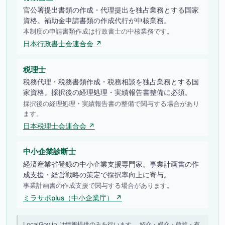
官公署提出書類の作成・代理提出を独占業務とする国家
資格。補助金申請書類の作成代行が中核業務。
本制度の申請書類作成は行政書士の中核業務です。
日本行政書士会連合会 ↗
税理士
税務代理・税務書類作成・税務相談を独占業務とする国
家資格。採択後の経理処理・実績報告書整備に必須。
採択後の経理処理・実績報告書の整備で関与する場合があり
ます。
日本税理士会連合会 ↗
中小企業診断士
経済産業省登録の中小企業支援専門家。事業計画書の作
成支援・経営戦略の策定で採択率向上に寄与。
事業計画書の作成支援で関与する場合があります。
ミラサポplus（中小企業庁） ↗
LocalGov.jp は情報提供のみを行います。 紹介・媒介・斡旋・有