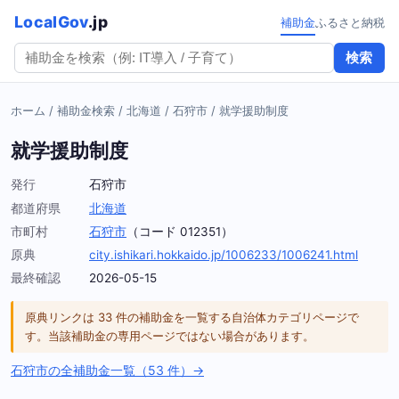
LocalGov
.jp
補助金
ふるさと納税
検索
ホーム
/
補助金検索
/
北海道
/
石狩市
/
就学援助制度
就学援助制度
発行
石狩市
都道府県
北海道
市町村
石狩市
（コード 012351）
原典
city.ishikari.hokkaido.jp/1006233/1006241.html
最終確認
2026-05-15
原典リンクは 33 件の補助金を一覧する自治体カテゴリページで
す。当該補助金の専用ページではない場合があります。
石狩市の全補助金一覧（53 件）→