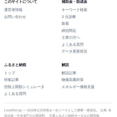
このサイトについて
補助金・助成金
運営者情報
キーワード検索
お問い合わせ
3 分診断
新着
締切間近
士業の方へ
よくある質問
データ更新状況
ふるさと納税
解説
トップ
解説記事
特集記事
物価高騰対策
控除上限額シミュレータ
エネルギー価格支援
よくある質問
LocalGov.jp — 自治体公式情報を一次ソースとして横断・構造化。 出典: 各
自治体・中央省庁の公開資料、 主要ふるさと納税ポータル公開情報、