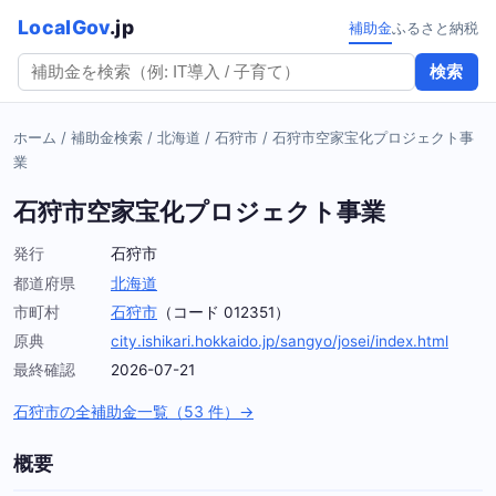
LocalGov
.jp
補助金
ふるさと納税
検索
ホーム
/
補助金検索
/
北海道
/
石狩市
/
石狩市空家宝化プロジェクト事
業
石狩市空家宝化プロジェクト事業
発行
石狩市
都道府県
北海道
市町村
石狩市
（コード 012351）
原典
city.ishikari.hokkaido.jp/sangyo/josei/index.html
最終確認
2026-07-21
石狩市の全補助金一覧（53 件）→
概要