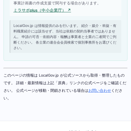
事業計画書の作成支援で関与する場合があります。
ミラサポplus（中小企業庁） ↗
LocalGov.jp は情報提供のみを行います。 紹介・媒介・斡旋・有
料職業紹介には該当せず、当社は依頼の契約当事者ではありませ
ん。 申請の可否・依頼内容・報酬は事業者と士業の二者間でご判
断ください。 各士業の連合会会員検索で個別事務所をお選びくだ
さい。
このページの情報は LocalGov.jp が公式ソースから取得・整理したもの
です。 詳細・最新情報は上記「原典」リンクの公式ページをご確認くだ
さい。 公式ページが移動・閉鎖されている場合は
お問い合わせ
くださ
い。