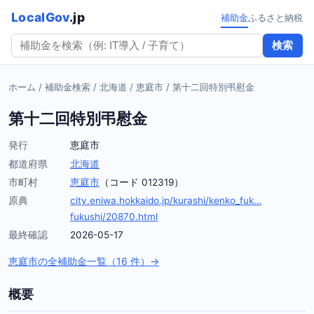
LocalGov
.jp
補助金
ふるさと納税
検索
ホーム
/
補助金検索
/
北海道
/
恵庭市
/
第十二回特別弔慰金
第十二回特別弔慰金
発行
恵庭市
都道府県
北海道
市町村
恵庭市
（コード 012319）
原典
city.eniwa.hokkaido.jp/kurashi/kenko_fuk…
fukushi/20870.html
最終確認
2026-05-17
恵庭市の全補助金一覧（16 件）→
概要