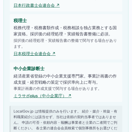
日本行政書士会連合会 ↗
税理士
税務代理・税務書類作成・税務相談を独占業務とする国
家資格。採択後の経理処理・実績報告書整備に必須。
採択後の経理処理・実績報告書の整備で関与する場合があり
ます。
日本税理士会連合会 ↗
中小企業診断士
経済産業省登録の中小企業支援専門家。事業計画書の作
成支援・経営戦略の策定で採択率向上に寄与。
事業計画書の作成支援で関与する場合があります。
ミラサポplus（中小企業庁） ↗
LocalGov.jp は情報提供のみを行います。 紹介・媒介・斡旋・有
料職業紹介には該当せず、当社は依頼の契約当事者ではありませ
ん。 申請の可否・依頼内容・報酬は事業者と士業の二者間でご判
断ください。 各士業の連合会会員検索で個別事務所をお選びくだ