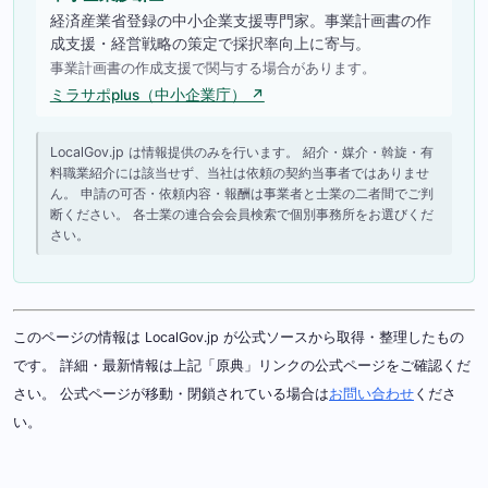
経済産業省登録の中小企業支援専門家。事業計画書の作
成支援・経営戦略の策定で採択率向上に寄与。
事業計画書の作成支援で関与する場合があります。
ミラサポplus（中小企業庁） ↗
LocalGov.jp は情報提供のみを行います。 紹介・媒介・斡旋・有
料職業紹介には該当せず、当社は依頼の契約当事者ではありませ
ん。 申請の可否・依頼内容・報酬は事業者と士業の二者間でご判
断ください。 各士業の連合会会員検索で個別事務所をお選びくだ
さい。
このページの情報は LocalGov.jp が公式ソースから取得・整理したもの
です。 詳細・最新情報は上記「原典」リンクの公式ページをご確認くだ
さい。 公式ページが移動・閉鎖されている場合は
お問い合わせ
くださ
い。