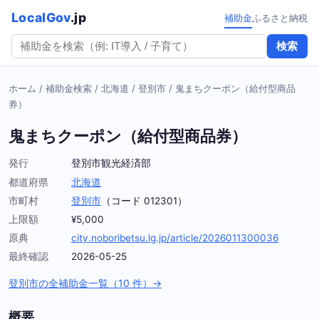
LocalGov
.jp
補助金
ふるさと納税
検索
ホーム
/
補助金検索
/
北海道
/
登別市
/
鬼まちクーポン（給付型商品
券）
鬼まちクーポン（給付型商品券）
発行
登別市観光経済部
都道府県
北海道
市町村
登別市
（コード 012301）
上限額
¥5,000
原典
city.noboribetsu.lg.jp/article/2026011300036
最終確認
2026-05-25
登別市の全補助金一覧（10 件）→
概要