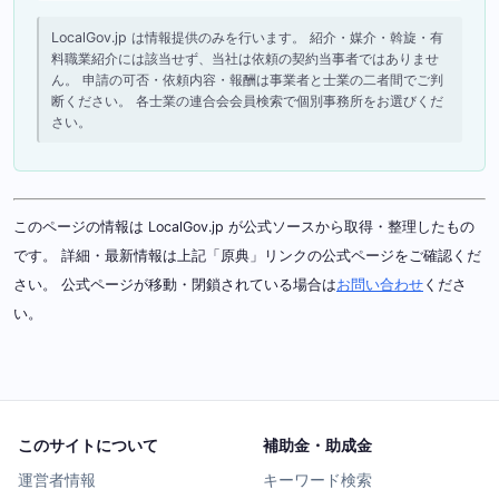
LocalGov.jp は情報提供のみを行います。 紹介・媒介・斡旋・有
料職業紹介には該当せず、当社は依頼の契約当事者ではありませ
ん。 申請の可否・依頼内容・報酬は事業者と士業の二者間でご判
断ください。 各士業の連合会会員検索で個別事務所をお選びくだ
さい。
このページの情報は LocalGov.jp が公式ソースから取得・整理したもの
です。 詳細・最新情報は上記「原典」リンクの公式ページをご確認くだ
さい。 公式ページが移動・閉鎖されている場合は
お問い合わせ
くださ
い。
このサイトについて
補助金・助成金
運営者情報
キーワード検索