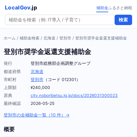
LocalGov
.jp
補助金
ふるさと納税
検索
ホーム
/
補助金検索
/
北海道
/
登別市
/
登別市奨学金返還支援補助金
登別市奨学金返還支援補助金
発行
登別市総務部企画調整グループ
都道府県
北海道
市町村
登別市
（コード 012301）
上限額
¥240,000
原典
city.noboribetsu.lg.jp/docs/2026031300023
最終確認
2026-05-25
登別市の全補助金一覧（10 件）→
概要