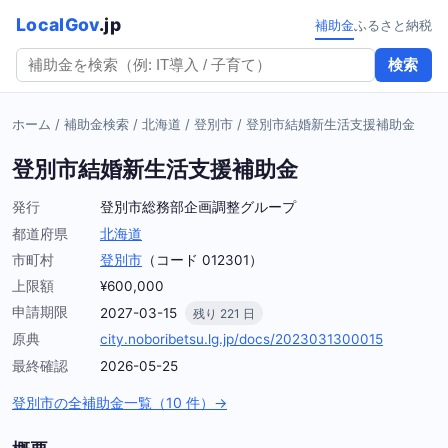
LocalGov
.jp
補助金
ふるさと納税
検索
ホーム
/
補助金検索
/
北海道
/
登別市
/
登別市結婚新生活支援補助金
登別市結婚新生活支援補助金
発行
登別市総務部企画調整グループ
都道府県
北海道
市町村
登別市
（コード 012301）
上限額
¥600,000
申請期限
2027-03-15
残り 221 日
原典
city.noboribetsu.lg.jp/docs/2023031300015
最終確認
2026-05-25
登別市の全補助金一覧（10 件）→