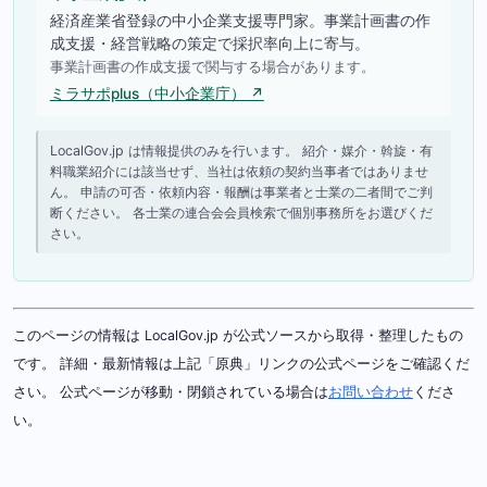
経済産業省登録の中小企業支援専門家。事業計画書の作
成支援・経営戦略の策定で採択率向上に寄与。
事業計画書の作成支援で関与する場合があります。
ミラサポplus（中小企業庁） ↗
LocalGov.jp は情報提供のみを行います。 紹介・媒介・斡旋・有
料職業紹介には該当せず、当社は依頼の契約当事者ではありませ
ん。 申請の可否・依頼内容・報酬は事業者と士業の二者間でご判
断ください。 各士業の連合会会員検索で個別事務所をお選びくだ
さい。
このページの情報は LocalGov.jp が公式ソースから取得・整理したもの
です。 詳細・最新情報は上記「原典」リンクの公式ページをご確認くだ
さい。 公式ページが移動・閉鎖されている場合は
お問い合わせ
くださ
い。