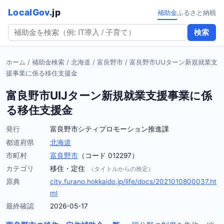
LocalGov
.jp
補助金
ふるさと納税
検索
ホーム
/
補助金検索
/
北海道
/
富良野市
/
富良野市UIJターン新規就業支
援事業に係る移住支援金
富良野市UIJターン新規就業支援事業に係
る移住支援金
発行
富良野市シティプロモーション推進課
都道府県
北海道
市町村
富良野市
（コード 012297）
カテゴリ
移住・定住
（タイトルからの推定）
原典
city.furano.hokkaido.jp/life/docs/2021010800037.ht
ml
最終確認
2026-05-17