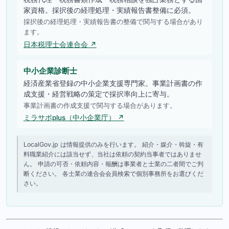
家資格。採択後の経理処理・実績報告書整備に必須。
採択後の経理処理・実績報告書の整備で関与する場合があり
ます。
日本税理士会連合会 ↗
中小企業診断士
経済産業省登録の中小企業支援専門家。事業計画書の作
成支援・経営戦略の策定で採択率向上に寄与。
事業計画書の作成支援で関与する場合があります。
ミラサポplus（中小企業庁） ↗
LocalGov.jp は情報提供のみを行います。 紹介・媒介・斡旋・有
料職業紹介には該当せず、当社は依頼の契約当事者ではありませ
ん。 申請の可否・依頼内容・報酬は事業者と士業の二者間でご判
断ください。 各士業の連合会会員検索で個別事務所をお選びくだ
さい。