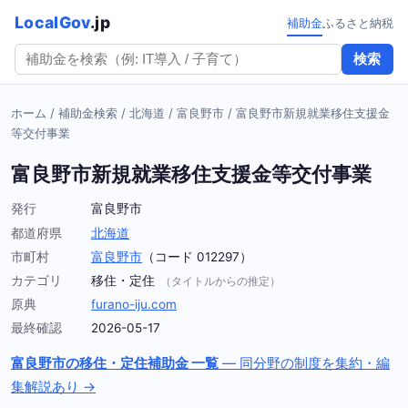
LocalGov
.jp
補助金
ふるさと納税
検索
ホーム
/
補助金検索
/
北海道
/
富良野市
/
富良野市新規就業移住支援金
等交付事業
富良野市新規就業移住支援金等交付事業
発行
富良野市
都道府県
北海道
市町村
富良野市
（コード 012297）
カテゴリ
移住・定住
（タイトルからの推定）
原典
furano-iju.com
最終確認
2026-05-17
富良野市の移住・定住補助金 一覧
— 同分野の制度を集約・編
集解説あり →