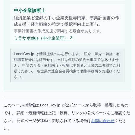
中小企業診断士
経済産業省登録の中小企業支援専門家。事業計画書の作
成支援・経営戦略の策定で採択率向上に寄与。
事業計画書の作成支援で関与する場合があります。
ミラサポplus（中小企業庁） ↗
LocalGov.jp は情報提供のみを行います。 紹介・媒介・斡旋・有
料職業紹介には該当せず、当社は依頼の契約当事者ではありませ
ん。 申請の可否・依頼内容・報酬は事業者と士業の二者間でご判
断ください。 各士業の連合会会員検索で個別事務所をお選びくだ
さい。
このページの情報は LocalGov.jp が公式ソースから取得・整理したもの
です。 詳細・最新情報は上記「原典」リンクの公式ページをご確認くだ
さい。 公式ページが移動・閉鎖されている場合は
お問い合わせ
くださ
い。