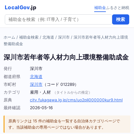
LocalGov
.jp
補助金
ふるさと納税
検索
ホーム
/
補助金検索
/
北海道
/
深川市
/
深川市若年者等人材力向上環境
整備助成金
深川市若年者等人材力向上環境整備助成金
発行
深川市
都道府県
北海道
市町村
深川市
（コード 012289）
カテゴリ
雇用・人材
（タイトルからの推定）
原典
city.fukagawa.lg.jp/cms/uo2pli000000kur9.html
最終確認
2026-05-16
原典リンクは 15 件の補助金を一覧する自治体カテゴリページで
す。当該補助金の専用ページではない場合があります。