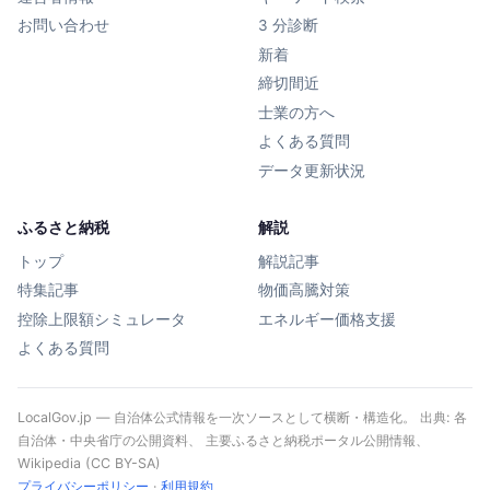
お問い合わせ
3 分診断
新着
締切間近
士業の方へ
よくある質問
データ更新状況
ふるさと納税
解説
トップ
解説記事
特集記事
物価高騰対策
控除上限額シミュレータ
エネルギー価格支援
よくある質問
LocalGov.jp — 自治体公式情報を一次ソースとして横断・構造化。 出典: 各
自治体・中央省庁の公開資料、 主要ふるさと納税ポータル公開情報、
Wikipedia (CC BY-SA)
プライバシーポリシー
·
利用規約