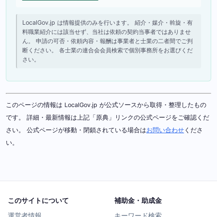
LocalGov.jp は情報提供のみを行います。 紹介・媒介・斡旋・有
料職業紹介には該当せず、当社は依頼の契約当事者ではありませ
ん。 申請の可否・依頼内容・報酬は事業者と士業の二者間でご判
断ください。 各士業の連合会会員検索で個別事務所をお選びくだ
さい。
このページの情報は LocalGov.jp が公式ソースから取得・整理したもの
です。 詳細・最新情報は上記「原典」リンクの公式ページをご確認くだ
さい。 公式ページが移動・閉鎖されている場合は
お問い合わせ
くださ
い。
このサイトについて
補助金・助成金
運営者情報
キーワード検索