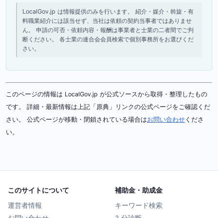
LocalGov.jp は情報提供のみを行います。 紹介・媒介・斡旋・有
料職業紹介には該当せず、当社は依頼の契約当事者ではありませ
ん。 申請の可否・依頼内容・報酬は事業者と士業の二者間でご判
断ください。 各士業の連合会会員検索で個別事務所をお選びくだ
さい。
このページの情報は LocalGov.jp が公式ソースから取得・整理したもの
です。 詳細・最新情報は上記「原典」リンクの公式ページをご確認くだ
さい。 公式ページが移動・閉鎖されている場合は
お問い合わせ
くださ
い。
このサイトについて
補助金・助成金
運営者情報
キーワード検索