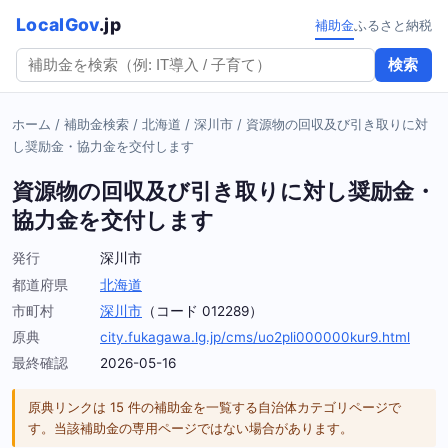
LocalGov
.jp
補助金
ふるさと納税
検索
ホーム
/
補助金検索
/
北海道
/
深川市
/
資源物の回収及び引き取りに対
し奨励金・協力金を交付します
資源物の回収及び引き取りに対し奨励金・
協力金を交付します
発行
深川市
都道府県
北海道
市町村
深川市
（コード 012289）
原典
city.fukagawa.lg.jp/cms/uo2pli000000kur9.html
最終確認
2026-05-16
原典リンクは 15 件の補助金を一覧する自治体カテゴリページで
す。当該補助金の専用ページではない場合があります。