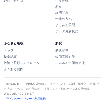
お問い合わせ
3 分診断
新着
締切間近
士業の方へ
よくある質問
データ更新状況
ふるさと納税
解説
トップ
解説記事
特集記事
物価高騰対策
控除上限額シミュレータ
エネルギー価格支援
よくある質問
LocalGov.jp — 自治体公式情報を一次ソースとして横断・構造化。 出典: 各
自治体・中央省庁の公開資料、 主要ふるさと納税ポータル公開情報、
Wikipedia (CC BY-SA)
プライバシーポリシー
·
利用規約