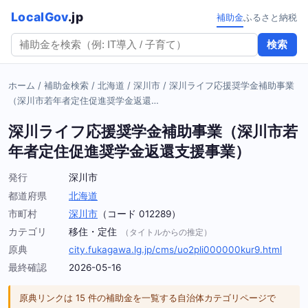
LocalGov
.jp
補助金
ふるさと納税
検索
ホーム
/
補助金検索
/
北海道
/
深川市
/
深川ライフ応援奨学金補助事業
（深川市若年者定住促進奨学金返還…
深川ライフ応援奨学金補助事業（深川市若
年者定住促進奨学金返還支援事業）
発行
深川市
都道府県
北海道
市町村
深川市
（コード 012289）
カテゴリ
移住・定住
（タイトルからの推定）
原典
city.fukagawa.lg.jp/cms/uo2pli000000kur9.html
最終確認
2026-05-16
原典リンクは 15 件の補助金を一覧する自治体カテゴリページで