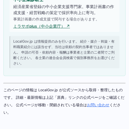
経済産業省登録の中小企業支援専門家。事業計画書の作
成支援・経営戦略の策定で採択率向上に寄与。
事業計画書の作成支援で関与する場合があります。
ミラサポplus（中小企業庁） ↗
LocalGov.jp は情報提供のみを行います。 紹介・媒介・斡旋・有
料職業紹介には該当せず、当社は依頼の契約当事者ではありませ
ん。 申請の可否・依頼内容・報酬は事業者と士業の二者間でご判
断ください。 各士業の連合会会員検索で個別事務所をお選びくだ
さい。
このページの情報は LocalGov.jp が公式ソースから取得・整理したもの
です。 詳細・最新情報は上記「原典」リンクの公式ページをご確認くだ
さい。 公式ページが移動・閉鎖されている場合は
お問い合わせ
くださ
い。