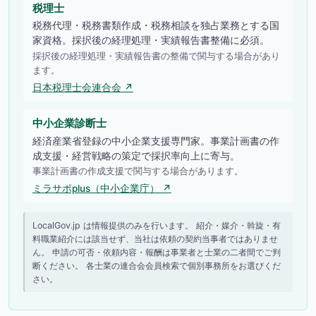
税理士
税務代理・税務書類作成・税務相談を独占業務とする国
家資格。採択後の経理処理・実績報告書整備に必須。
採択後の経理処理・実績報告書の整備で関与する場合があり
ます。
日本税理士会連合会 ↗
中小企業診断士
経済産業省登録の中小企業支援専門家。事業計画書の作
成支援・経営戦略の策定で採択率向上に寄与。
事業計画書の作成支援で関与する場合があります。
ミラサポplus（中小企業庁） ↗
LocalGov.jp は情報提供のみを行います。 紹介・媒介・斡旋・有
料職業紹介には該当せず、当社は依頼の契約当事者ではありませ
ん。 申請の可否・依頼内容・報酬は事業者と士業の二者間でご判
断ください。 各士業の連合会会員検索で個別事務所をお選びくだ
さい。