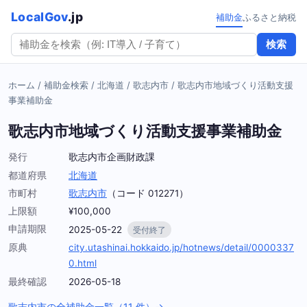
LocalGov
.jp
補助金
ふるさと納税
検索
ホーム
/
補助金検索
/
北海道
/
歌志内市
/
歌志内市地域づくり活動支援
事業補助金
歌志内市地域づくり活動支援事業補助金
発行
歌志内市企画財政課
都道府県
北海道
市町村
歌志内市
（コード 012271）
上限額
¥100,000
申請期限
2025-05-22
受付終了
原典
city.utashinai.hokkaido.jp/hotnews/detail/0000337
0.html
最終確認
2026-05-18
歌志内市の全補助金一覧（11 件）→